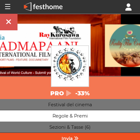
PRO
-33%
Festival del cinema
Regole & Premi
Sezioni & Tasse (6)
Invia