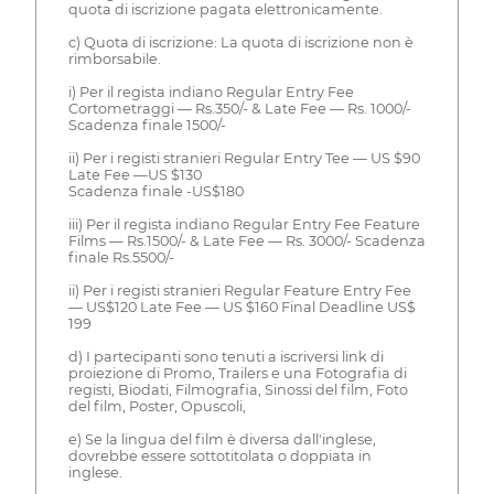
quota di iscrizione pagata elettronicamente.
c) Quota di iscrizione: La quota di iscrizione non è
rimborsabile.
i) Per il regista indiano Regular Entry Fee
Cortometraggi — Rs.350/- & Late Fee — Rs. 1000/-
Scadenza finale 1500/-
ii) Per i registi stranieri Regular Entry Tee — US $90
Late Fee —US $130
Scadenza finale -US$180
iii) Per il regista indiano Regular Entry Fee Feature
Films — Rs.1500/- & Late Fee — Rs. 3000/- Scadenza
finale Rs.5500/-
ii) Per i registi stranieri Regular Feature Entry Fee
— US$120 Late Fee — US $160 Final Deadline US$
199
d) I partecipanti sono tenuti a iscriversi link di
proiezione di Promo, Trailers e una Fotografia di
registi, Biodati, Filmografia, Sinossi del film, Foto
del film, Poster, Opuscoli,
e) Se la lingua del film è diversa dall'inglese,
dovrebbe essere sottotitolata o doppiata in
inglese.