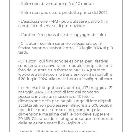
- Il film non deve durare più di 10 minuti
- Il film non può essere prodotto prima del 2022.
- L'associazione «MAT» può utilizzare parti o film
completi nel servizio di promozione
- L'autore è responsabile del copyright del film
- Gli autori i cui film saranno selezionati per il
festival saranno avvisati entro il 10 luglio 2024 al più
tardi.
-Gli autori i cui film sono selezionati per il festival
sono tenuti a iscriversi: un modulo compilato, una
foto dell'autore e un formato MPEG-4 (tramite
www.wetransfer.com o transferxl.com) e non oltre
il 20. luglio 2024. alla mail shortcutfest@gmail.com
Il concorso fotografico è aperto dal 17 maggio al 31
maggio 2024. Gli autori di foto del concorso
possono inviare un massimo di 10 foto, la
dimensione della pagina più lunga di foto digitali
accettabili non può essere inferiore a 3.000 pixel, il
tipo di file può essere solo jpg, cioè jpeg e la
dimensione massima del file non deve superare i
20 MB. Gli autori delle fotografie saranno informati
della selezione entro il 25 luglio 2023.
-I moduli di domanda e le istruzioni sono