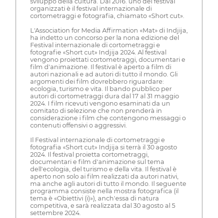
sviluppo della cultura. Dal 2016. uno dei festival
organizzati è il festival internazionale di
cortometraggi e fotografia, chiamato «Short cut».
L'Association for Media Affirmation «Mat» di Indjija,
ha indetto un concorso per la nona edizione del
Festival internazionale di cortometraggi e
fotografie «Short cut» Indjija 2024. Al festival
vengono proiettati cortometraggi, documentari e
film d'animazione. Il festival è aperto a film di
autori nazionali e ad autori di tutto il mondo. Gli
argomenti dei film dovrebbero riguardare:
ecologia, turismo e vita. Il bando pubblico per
autori di cortometraggi dura dal 17 al 31 maggio
2024. I film ricevuti vengono esaminati da un
comitato di selezione che non prenderà in
considerazione i film che contengono messaggi o
contenuti offensivi o aggressivi.
Il Festival internazionale di cortometraggi e
fotografia «Short cut» Indjija si terrà il 30 agosto
2024. Il festival proietta cortometraggi,
documentari e film d'animazione sul tema
dell'ecologia, del turismo e della vita. Il festival è
aperto non solo ai film realizzati da autori nativi,
ma anche agli autori di tutto il mondo. Il seguente
programma consiste nella mostra fotografica (il
tema è «Obiettivi (i)»), anch'essa di natura
competitiva, e sarà realizzata dal 30 agosto al 5
settembre 2024.