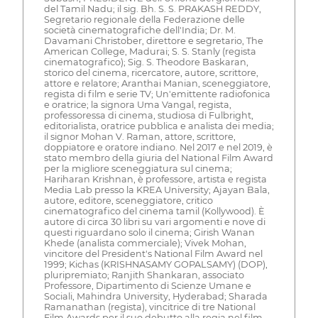
del Tamil Nadu; il sig. Bh. S. S. PRAKASH REDDY,
Segretario regionale della Federazione delle
società cinematografiche dell'India; Dr. M.
Davamani Christober, direttore e segretario, The
American College, Madurai; S. S. Stanly (regista
cinematografico); Sig. S. Theodore Baskaran,
storico del cinema, ricercatore, autore, scrittore,
attore e relatore; Aranthai Manian, sceneggiatore,
regista di film e serie TV; Un'emittente radiofonica
e oratrice; la signora Uma Vangal, regista,
professoressa di cinema, studiosa di Fulbright,
editorialista, oratrice pubblica e analista dei media;
il signor Mohan V. Raman, attore, scrittore,
doppiatore e oratore indiano. Nel 2017 e nel 2019, è
stato membro della giuria del National Film Award
per la migliore sceneggiatura sul cinema;
Hariharan Krishnan, è professore, artista e regista
Media Lab presso la KREA University; Ajayan Bala,
autore, editore, sceneggiatore, critico
cinematografico del cinema tamil (Kollywood). È
autore di circa 30 libri su vari argomenti e nove di
questi riguardano solo il cinema; Girish Wanan
Khede (analista commerciale); Vivek Mohan,
vincitore del President's National Film Award nel
1999; Kichas (KRISHNASAMY GOPALSAMY) (DOP),
pluripremiato; Ranjith Shankaran, associato
Professore, Dipartimento di Scienze Umane e
Sociali, Mahindra University, Hyderabad; Sharada
Ramanathan (regista), vincitrice di tre National
Film Awards per il suo debutto alla regia nel film