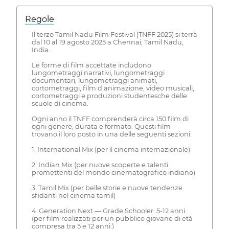
Regole
Il terzo Tamil Nadu Film Festival (TNFF 2025) si terrà
dal 10 al 19 agosto 2025 a Chennai, Tamil Nadu,
India.
Le forme di film accettate includono
lungometraggi narrativi, lungometraggi
documentari, lungometraggi animati,
cortometraggi, film d'animazione, video musicali,
cortometraggi e produzioni studentesche delle
scuole di cinema.
Ogni anno il TNFF comprenderà circa 150 film di
ogni genere, durata e formato. Questi film
trovano il loro posto in una delle seguenti sezioni:
1. International Mix (per il cinema internazionale)
2. Indian Mix (per nuove scoperte e talenti
promettenti del mondo cinematografico indiano)
3. Tamil Mix (per belle storie e nuove tendenze
sfidanti nel cinema tamil)
4. Generation Next — Grade Schooler: 5-12 anni.
(per film realizzati per un pubblico giovane di età
compresa tra 5 e 12 anni.)