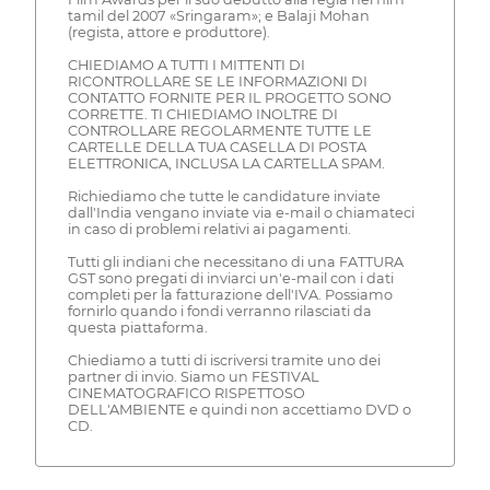
tamil del 2007 «Sringaram»; e Balaji Mohan
(regista, attore e produttore).
CHIEDIAMO A TUTTI I MITTENTI DI
RICONTROLLARE SE LE INFORMAZIONI DI
CONTATTO FORNITE PER IL PROGETTO SONO
CORRETTE. TI CHIEDIAMO INOLTRE DI
CONTROLLARE REGOLARMENTE TUTTE LE
CARTELLE DELLA TUA CASELLA DI POSTA
ELETTRONICA, INCLUSA LA CARTELLA SPAM.
Richiediamo che tutte le candidature inviate
dall'India vengano inviate via e-mail o chiamateci
in caso di problemi relativi ai pagamenti.
Tutti gli indiani che necessitano di una FATTURA
GST sono pregati di inviarci un'e-mail con i dati
completi per la fatturazione dell'IVA. Possiamo
fornirlo quando i fondi verranno rilasciati da
questa piattaforma.
Chiediamo a tutti di iscriversi tramite uno dei
partner di invio. Siamo un FESTIVAL
CINEMATOGRAFICO RISPETTOSO
DELL'AMBIENTE e quindi non accettiamo DVD o
CD.