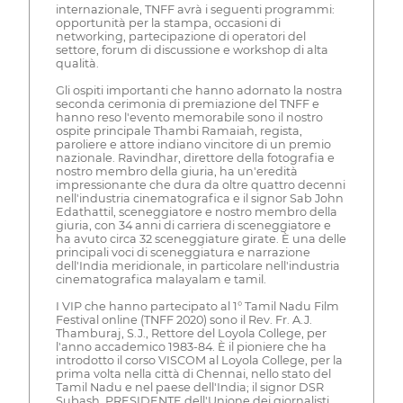
internazionale, TNFF avrà i seguenti programmi:
opportunità per la stampa, occasioni di
networking, partecipazione di operatori del
settore, forum di discussione e workshop di alta
qualità.
Gli ospiti importanti che hanno adornato la nostra
seconda cerimonia di premiazione del TNFF e
hanno reso l'evento memorabile sono il nostro
ospite principale Thambi Ramaiah, regista,
paroliere e attore indiano vincitore di un premio
nazionale. Ravindhar, direttore della fotografia e
nostro membro della giuria, ha un'eredità
impressionante che dura da oltre quattro decenni
nell'industria cinematografica e il signor Sab John
Edathattil, sceneggiatore e nostro membro della
giuria, con 34 anni di carriera di sceneggiatore e
ha avuto circa 32 sceneggiature girate. È una delle
principali voci di sceneggiatura e narrazione
dell'India meridionale, in particolare nell'industria
cinematografica malayalam e tamil.
I VIP che hanno partecipato al 1° Tamil Nadu Film
Festival online (TNFF 2020) sono il Rev. Fr. A.J.
Thamburaj, S.J., Rettore del Loyola College, per
l'anno accademico 1983-84. È il pioniere che ha
introdotto il corso VISCOM al Loyola College, per la
prima volta nella città di Chennai, nello stato del
Tamil Nadu e nel paese dell'India; il signor DSR
Subash, PRESIDENTE dell'Unione dei giornalisti