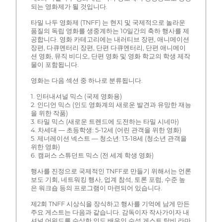
되는 영화제가 될 것입니다.
타밀 나두 영화제 (TNFF) 는 현지 및 국제적으로 놀라운
품질의 독립 영화를 생중계하는 10일간의 축하 행사를 제
공합니다. 영화 카테고리에는 내러티브 장편, 애니메이션
장편, 다큐멘터리 장편, 단편 다큐멘터리, 단편 애니메이
션 영화, 뮤직 비디오, 단편 영화 및 영화 학교의 학생 제작
물이 포함됩니다.
영화는 다음 섹션 중 하나로 분류됩니다.
1. 인터내셔널 믹스 (국제 영화용)
2. 인디언 믹스 (인도 영화계의 새로운 발견과 유망한 재능
을 위한 작품)
3. 타밀 믹스 (새로운 트렌드에 도전하는 타밀 시네마)
4. 차세대 — 초등학생: 5-12세 (어린 관객을 위한 영화)
5. 제너레이션 넥스트 — 청소년: 13-18세 (청소년 관객을
위한 영화)
6. 캠퍼스 스튜던트 믹스 (전 세계 학생 영화)
행사를 진정으로 국제적인 TNFF로 만들기 위해서는 언론
보도 기회, 네트워킹 행사, 업계 참석, 토론 포럼, 수준 높
은 워크숍 등의 프로그램이 마련되어 있습니다.
제2회 TNFF 시상식을 장식하고 행사를 기억에 남게 만든
주요 게스트는 다음과 같습니다. 감독이자 작사가이자 내
셔널 어워드를 수상한 인도 배우인 수석 게스트 탐비 라마