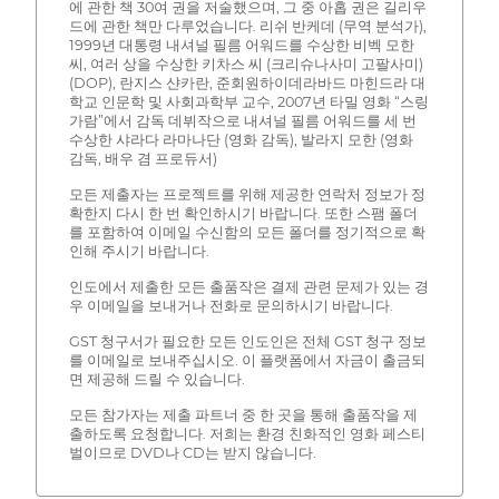
에 관한 책 30여 권을 저술했으며, 그 중 아홉 권은 길리우
드에 관한 책만 다루었습니다. 리쉬 반케데 (무역 분석가),
1999년 대통령 내셔널 필름 어워드를 수상한 비벡 모한
씨, 여러 상을 수상한 키차스 씨 (크리슈나사미 고팔사미)
(DOP), 란지스 샨카란, 준회원하이데라바드 마힌드라 대
학교 인문학 및 사회과학부 교수, 2007년 타밀 영화 “스링
가람”에서 감독 데뷔작으로 내셔널 필름 어워드를 세 번
수상한 샤라다 라마나단 (영화 감독), 발라지 모한 (영화
감독, 배우 겸 프로듀서)
모든 제출자는 프로젝트를 위해 제공한 연락처 정보가 정
확한지 다시 한 번 확인하시기 바랍니다. 또한 스팸 폴더
를 포함하여 이메일 수신함의 모든 폴더를 정기적으로 확
인해 주시기 바랍니다.
인도에서 제출한 모든 출품작은 결제 관련 문제가 있는 경
우 이메일을 보내거나 전화로 문의하시기 바랍니다.
GST 청구서가 필요한 모든 인도인은 전체 GST 청구 정보
를 이메일로 보내주십시오. 이 플랫폼에서 자금이 출금되
면 제공해 드릴 수 있습니다.
모든 참가자는 제출 파트너 중 한 곳을 통해 출품작을 제
출하도록 요청합니다. 저희는 환경 친화적인 영화 페스티
벌이므로 DVD나 CD는 받지 않습니다.