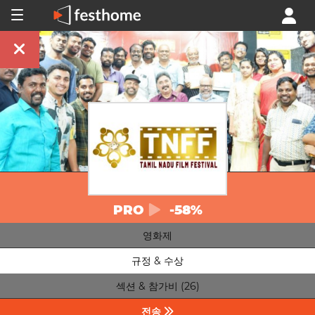
PRO
-58%
영화제
규정 & 수상
섹션 & 참가비 (26)
전송