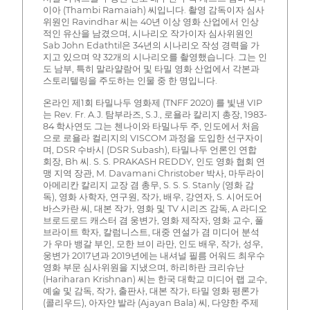
이아 (Thambi Ramaiah) 씨입니다. 촬영 감독이자 심사
위원인 Ravindhar 씨는 40년 이상 영화 산업에서 인상
적인 유산을 남겼으며, 시나리오 작가이자 심사위원인
Sab John Edathtil은 34년의 시나리오 작성 경력을 가
지고 있으며 약 32개의 시나리오를 촬영했습니다. 그는 인
도 남부, 특히 말라얄람어 및 타밀 영화 산업에서 각본과
스토리텔링을 주도하는 인물 중 한 명입니다.
온라인 제1회 타밀나두 영화제 (TNFF 2020) 를 빛낸 VIP
는 Rev. Fr. A.J. 탐부라즈, S.J., 로욜라 칼리지 총장, 1983-
84 학사연도 그는 첸나이와 타밀나두 주, 인도에서 처음
으로 로욜라 컬리지의 VISCOM 과정을 도입한 선구자이
며, DSR 수바시 (DSR Subash), 타밀나두 언론인 연합
회장, Bh 씨. S. S. PRAKASH REDDY, 인도 영화 협회 연
맹 지역 장관, M. Davamani Christober 박사, 마두라이
아메리칸 칼리지 교장 겸 총무, S. S. S. Stanly (영화 감
독), 영화 사학자, 연구원, 작가, 배우, 강연자, S. 시어도어
바스카란 씨, 대본 작가, 영화 및 TV 시리즈 감독, A 라디오
브로드로드 캐스터 겸 웅변가, 영화 제작자, 영화 교수, 풀
브라이트 학자, 칼럼니스트, 대중 연설가 겸 미디어 분석
가 우마 뱅갈 부인, 모한 브이 라만, 인도 배우, 작가, 성우,
웅변가 2017년과 2019년에는 내셔널 필름 어워드 최우수
영화 부문 심사위원을 지냈으며, 하리하란 크리슈난
(Hariharan Krishnan) 씨는 한국 대학교 미디어 랩 교수,
예술 및 감독, 작가, 출판사, 대본 작가, 타밀 영화 평론가
(콜리우드), 아자얀 발라 (Ajayan Bala) 씨, 다양한 주제