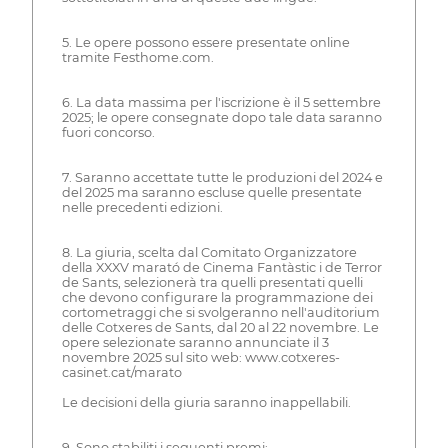
5. Le opere possono essere presentate online
tramite Festhome.com.
6. La data massima per l'iscrizione è il 5 settembre
2025; le opere consegnate dopo tale data saranno
fuori concorso.
7. Saranno accettate tutte le produzioni del 2024 e
del 2025 ma saranno escluse quelle presentate
nelle precedenti edizioni.
8. La giuria, scelta dal Comitato Organizzatore
della XXXV marató de Cinema Fantàstic i de Terror
de Sants, selezionerà tra quelli presentati quelli
che devono configurare la programmazione dei
cortometraggi che si svolgeranno nell'auditorium
delle Cotxeres de Sants, dal 20 al 22 novembre. Le
opere selezionate saranno annunciate il 3
novembre 2025 sul sito web: www.cotxeres-
casinet.cat/marato
Le decisioni della giuria saranno inappellabili.
9. Sono stabiliti i seguenti premi: