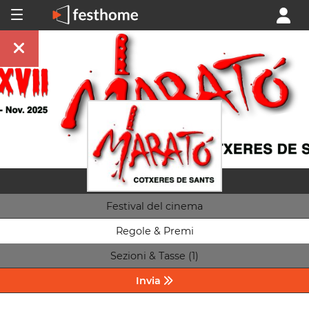
Festival del cinema
Regole & Premi
Sezioni & Tasse (1)
Invia