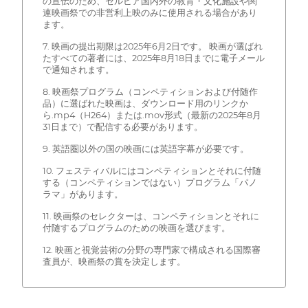
の宣伝のため、セルビア国内外の教育・文化施設や関
連映画祭での非営利上映のみに使用される場合があり
ます。
7. 映画の提出期限は2025年6月2日です。 映画が選ばれ
たすべての著者には、2025年8月18日までに電子メール
で通知されます。
8. 映画祭プログラム（コンペティションおよび付随作
品）に選ばれた映画は、ダウンロード用のリンクか
ら.mp4（H264）または.mov形式（最新の2025年8月
31日まで）で配信する必要があります。
9. 英語圏以外の国の映画には英語字幕が必要です。
10. フェスティバルにはコンペティションとそれに付随
する（コンペティションではない）プログラム「パノ
ラマ」があります。
11. 映画祭のセレクターは、コンペティションとそれに
付随するプログラムのための映画を選びます。
12. 映画と視覚芸術の分野の専門家で構成される国際審
査員が、映画祭の賞を決定します。