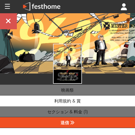
映画祭
利用規約 & 賞
セクション & 料金 (1)
送信