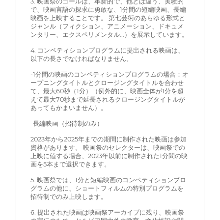
3. 映画祭のゴールは、革新的で、他とは違う、実験的
で、映画言語の探求に勇敢な、1分間の短編映画、長編
映画を上映することです。 第七芸術のあらゆる形式と
ジャンル（フィクション、アニメーション、ドキュメ
ンタリー、エクスペリメンタル...）を展示しています。
4. コンペティションプログラムに提出される映画は、
以下の長さでなければなりません。
-1分間の映画のコンペティションプログラムの場合：オ
ープニングタイトルとクロージングタイトルを合わせ
て、最大60秒（1分）（例外的に、映画全体が1分を超
えて最大70秒まで延長されるクロージングタイトルが
あってもかまいません）。
-長編映画（招待制のみ）
2023年から2025年までの期間に制作された映画は参加
資格があります。 映画祭のセレクターは、映画祭での
上映に値する場合、2023年以前に制作された1分間の映
画を5本まで選択できます。
5. 映画祭では、1分と短編映画のコンペティションプロ
グラムの他に、ショートフィルムの特別プログラムを
招待制でのみ上映します。
6. 提出された映画は映画祭アーカイブに残り、映画祭