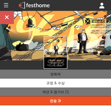
영화제
규정 & 수상
섹션 & 참가비 (1)
전송