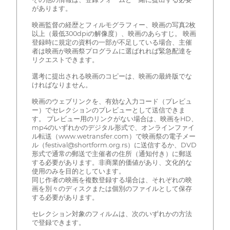
があります。
映画監督の経歴とフィルモグラフィー、映画の写真2枚
以上（最低300dpiの解像度）、映画のあらすじ。 映画
登録時に規定の資料の一部が不足している場合、主催
者は映画が映画祭プログラムに選ばれれば緊急配達を
リクエストできます。
選考に提出される映画のコピーは、映画の最終版でな
ければなりません。
映画のウェブリンクを、有効な入力コード（プレビュ
ー）でセレクションのプレビューとして送信できま
す。 プレビュー用のリンクがない場合は、映画をHD、
mp4のいずれかのデジタル形式で、オンラインファイ
ル転送（www.wetransfer.com）で映画祭の電子メー
ル（festival@shortform.org.rs）に送信するか、DVD
形式で通常の郵送で主催者の住所（通知付き）に郵送
する必要があります。非商業的価値があり、文化的な
使用のみを目的としています。
同じ作者の映画を複数登録する場合は、それぞれの映
画を別々のディスクまたは個別のファイルとして保存
する必要があります。
セレクション対象のフィルムは、次のいずれかの方法
で登録できます。