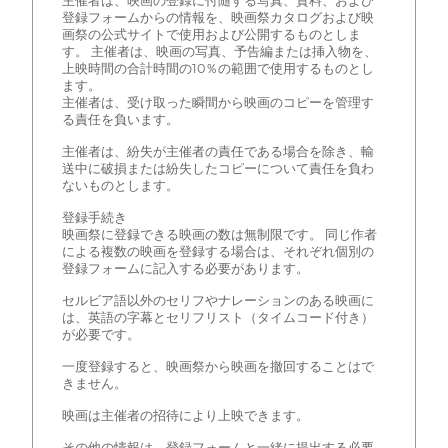
主催者は、映画の登録に付随する写真、資料、および
登録フォームからの情報を、映画祭カタログおよび映
画祭の公式サイトで使用および公開するものとしま
す。 主催者は、映画の写真、予告編または挿入物を、
上映時間の合計時間の10％の範囲で使用するものとし
ます。
主催者は、受け取った瞬間から映画のコピーを管理す
る責任を負います。
主催者は、紛失が主催者の責任である場合を除き、輸
送中に破損または紛失したコピーについて責任を負わ
ないものとします。
登録手続き
映画祭に登録できる映画の数は無制限です。 同じ作者
による複数の映画を登録する場合は、それぞれ個別の
登録フォームに記入する必要があります。
セルビア語以外のセリフやナレーションのある映画に
は、英語の字幕とセリフリスト（タイムコード付き）
が必要です。
一度登録すると、映画祭から映画を撤回することはで
きません。
映画は主催者の招待により上映できます。
その他の情報は、登録フォームと一緒に提出する必要