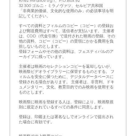
Knez Mihailov trg 1、P.O.Box 92
32 300 ゴルニ・ミラノヴァツ、セルビア共和国
「非商業的価値、文化的な使用のみ」の必須事項を明
記してください。
すべての資料とフィルムのコピー（コピー）の登録お
よび郵送費用はすべて、送信者が支払います。 主催者
は、COD（代金引換）で送付された映画の登録、その
他の資料、コピー（コピー）の受領にかかる費用を負
担しないものとします。
登録フォームやその他の資料は、フェスティバルのア
ーカイブに残っています。
主催者は映画のセレクションコピーを返却しないが、
映画祭ビデオライブラリーに保管するものとする。 フ
ィルムを安全に保つために、デジタルデータベースに
登録される場合があります。 主催者は、非営利、ドキ
ュメンタリー、文化、教育目的でのみ映画を使用する
ものとします。
映画祭に映画を登録する人は、登録により、映画祭規
則に規定されているすべての条件に同意します。
登録は、印鑑または署名なしでオンラインで提出され
た場合に有効です。