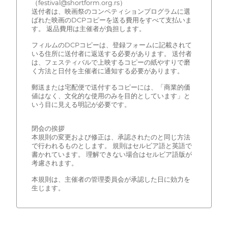
（festival@shortform.org.rs）
送付者は、映画祭のコンペティションプログラムに選
ばれた映画のDCPコピーを送る費用をすべて支払いま
す。 返品費用は主催者が負担します。
フィルムのDCPコピーは、登録フォームに記載されて
いる住所に送付者に返送する必要があります。 送付者
は、フェスティバルで上映するコピーの紙やすりで磨
く方法と日付を主催者に通知する必要があります。
郵送または宅配便で送付するコピーには、「商業的価
値はなく、文化的な使用のみを目的としています」と
いう目に見える明記が必要です。
閉会の挨拶
本規則の変更および修正は、承認されたのと同じ方法
で行われるものとします。 規則はセルビア語と英語で
書かれています。 理解できない場合はセルビア語版が
考慮されます。
本規則は、主催者の管理委員会が承認した日に効力を
生じます。