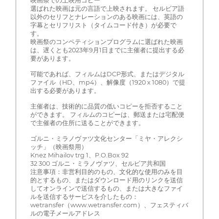
映画祭での上映用コピー
選ばれた映画は元の言語で上映されます。 セルビア語
以外のセリフとナレーションのある映画には、英語の
字幕とセリフリスト（タイムコード付き）が必要で
す。
映画祭のコンペティションプログラムに選ばれた映画
は、遅くとも2023年9月1日までに主催者に提出する必
要があります。
可能であれば、フィルムはDCP形式、またはデジタル
ファイル（HD、mp4）、解像度（1920 x 1080）で提
出する必要があります。
主催者は、技術的に品質の低いコピーを拒否すること
ができます。 フィルムのコピーは、郵送または宅配便
で主催者の住所に送ることができます。
ゴルニ・ミラノヴァツ文化センター「ミヤ・アレクシ
ッチ」（映画祭用）
Knez Mihailov trg 1、P.O.Box 92
32 300 ゴルニ・ミラノヴァツ、セルビア共和国
注意事項：非営利目的のもの、文化的な使用のみを目
的とするもの、またはダウンロード用のリンクを送信
してオンラインで送信するもの、または大きなファイ
ルを送信するサービスを介したもの：
wetransfer（www.wetransfer.com）、フェスティバ
ルの電子メールアドレス