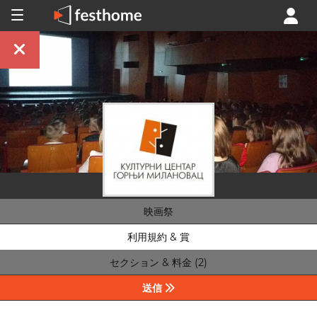
映画祭
利用規約 & 賞
セクション & 料金 (2)
送信