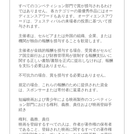
すべてのコンペティション部門で賞が授与されるわけ
ではありません。 各カテゴリーの最優秀作品にはオー
ディエンスアワードもあります。 オーディエンスアワ
ードは、フェスティバルの来場者の投票に基づいて授
与されます。
主催者は、セルビアまたは外国の組織、企業、または
機関が独自の報酬を授与することを歓迎します。
主催者が金銭的報酬を授与する場合、受賞者がセルビ
ア国立銀行および財務管理局が規制する報酬支払いに
関する正しい書類/書類を正式に提出しなければ、報酬
を支払う必要はありません。
不可抗力の場合、賞を授与する必要はありません。
規定の場合、これらの報酬のために提供された資金
は、スポンサーまたは寄付者に返還されます。
短編映画および青少年による映画製作のコンペティシ
ョン部門における権利、義務、責任および映画登録手
続き
権利、義務、責任
映画を登録するすべての人は、作者が著作権の保有者
であること、登録された映画に関するすべての著作権