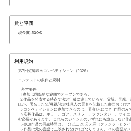
賞と評価
現金賞: 500€
利用規約
第7回短編映画コンペティション（2026）
コンテストの条件と規制
1. 基本要件
1.1 参加は国際的な範囲でオープンである。
1.2 作品を発表する時点で法定年齢に達しているか、父親、母親、
ほか、署名した父/母親/法定後見人の署名を記載した書面およびスキャンし
1.3 コンペティションに参加できるのは、著者1人につき1作品のみ
1.4 応募作品は、ホラー、ゴア、スリラー、ファンタジー、サ
む必要があります。 これらのジャンルのいずれにも該当しない作
1.5 参加作品の再生時間は、1 分以上 20 分未満（クレジット
1.6 作品は元の言語で上映されなければなりません。 その言語