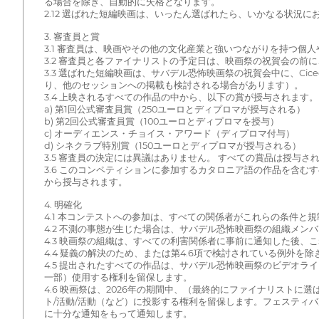
る場合を除き、自動的に失格となります。
2.12 選ばれた短編映画は、いったん選ばれたら、いかなる状況
3. 審査員と賞
3.1 審査員は、映画やその他の文化産業と強いつながりを持つ
3.2 審査員と各ファイナリストの予定日は、映画祭の祝賀会の
3.3 選ばれた短編映画は、サバデル恐怖映画祭の祝賀会中に、Ci
り、他のセッションへの掲載も検討される場合があります）。
3.4 上映されるすべての作品の中から、以下の賞が授与されます。
a) 第1回公式審査員賞（250ユーロとディプロマが授与される）
b) 第2回公式審査員賞（100ユーロとディプロマを授与）
c) オーディエンス・チョイス・アワード（ディプロマ付与）
d) シネクラブ特別賞（150ユーロとディプロマが授与される）
3.5 審査員の決定には異議はありません。 すべての賞品は授
3.6 このコンペティションに参加するカタロニア語の作品を含む
から授与されます。
4. 明確化
4.1 本コンテストへの参加は、すべての関係者がこれらの条件
4.2 不測の事態が生じた場合は、サバデル恐怖映画祭の組織メン
4.3 映画祭の組織は、すべての利害関係者に事前に通知した後、
4.4 疑義の解決のため、または第4.6項で検討されている例外
4.5 提出されたすべての作品は、サバデル恐怖映画祭のビデオ
一部）使用する権利を留保します。
4.6 映画祭は、2026年の期間中、（最終的にファイナリスト
ト/活動/活動（など）に投影する権利を留保します。フェスティ
に十分な通知をもって通知します。