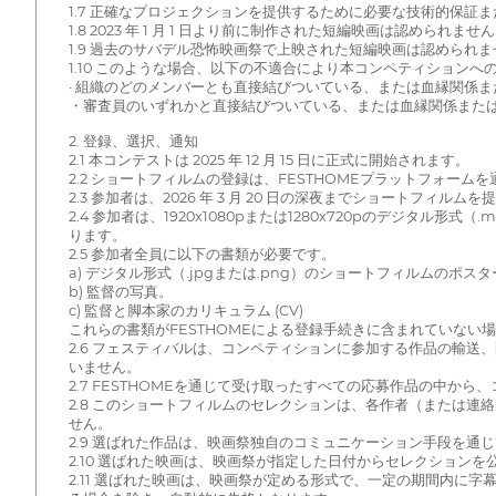
1.7 正確なプロジェクションを提供するために必要な技術的保
1.8 2023 年 1 月 1 日より前に制作された短編映画は認められませ
1.9 過去のサバデル恐怖映画祭で上映された短編映画は認められま
1.10 このような場合、以下の不適合により本コンペティションへ
· 組織のどのメンバーとも直接結びついている、または血縁関係
・審査員のいずれかと直接結びついている、または血縁関係また
2. 登録、選択、通知
2.1 本コンテストは 2025 年 12 月 15 日に正式に開始されます。
2.2 ショートフィルムの登録は、FESTHOMEプラットフォーム
2.3 参加者は、2026 年 3 月 20 日の深夜までショート
2.4 参加者は、1920x1080pまたは1280x720pのデジ
ります。
2.5 参加者全員に以下の書類が必要です。
a) デジタル形式（.jpgまたは.png）のショートフィルムのポス
b) 監督の写真。
c) 監督と脚本家のカリキュラム (CV)
これらの書類がFESTHOMEによる登録手続きに含まれていない場合
2.6 フェスティバルは、コンペティションに参加する作品の輸
いません。
2.7 FESTHOMEを通じて受け取ったすべての応募作品の中
2.8 このショートフィルムのセレクションは、各作者（または
せん。
2.9 選ばれた作品は、映画祭独自のコミュニケーション手段を通
2.10 選ばれた映画は、映画祭が指定した日付からセレクション
2.11 選ばれた映画は、映画祭が定める形式で、一定の期間内