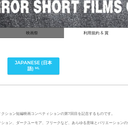
映画祭
利用規約 & 賞
JAPANESE (日本
語)
ML
ィクション短編映画コンペティションの第7回目を記念するものです。
クション、ダークユーモア、フリークなど、あらゆる意味とバリエーションの