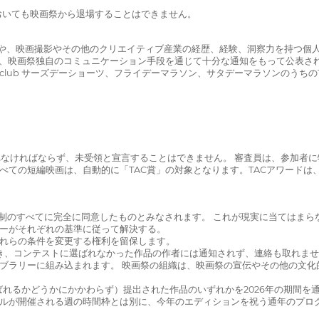
においても映画祭から退場することはできません。
個人や、映画撮影やその他のクリエイティブ産業の経歴、経験、洞察力を持つ個
前に、映画祭独自のコミュニケーション手段を通じて十分な通知をもって公表さ
ceclub サーズデーショーツ、フライデーマラソン、サタデーマラソンのう
与されなければならず、未受領と宣言することはできません。 審査員は、参加
すべての短編映画は、自動的に「TAC賞」の対象となります。TACアワードは
と規制のすべてに完全に同意したものとみなされます。 これが現実に当てはま
バーがそれぞれの基準に従って解決する。
これらの条件を変更する権利を留保します。
を除き、コンテストに選ばれなかった作品の作者には通知されず、連絡も取れま
ライブラリーに組み込まれます。 映画祭の組織は、映画祭の宣伝やその他の文
に選ばれるかどうかにかかわらず）提出された作品のいずれかを2026年の期間
バルが開催される週の時間枠とは別に、今年のエディションを祝う通年のプロ