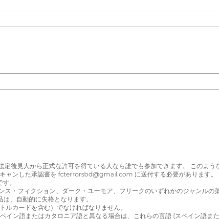
法定後見人から正式な許可を得ている人なら誰でも参加できます。 このような場
た承認書を fcterrorsbd@gmail.com に送付する必要があります。
です。
イエンス・フィクション、ダーク・ユーモア、フリークのいずれかのジャンル
品は、自動的に失格となります。
とタイトルカードを含む）でなければなりません。
がスペイン語またはカタロニア語と異なる場合は、これらの言語 (スペイン語ま