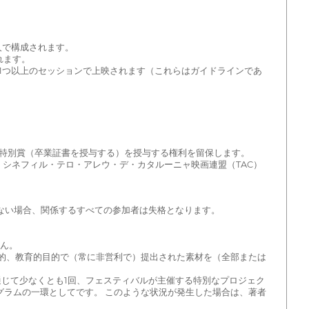
人で構成されます。
れます。
ちの1つ以上のセッションで上映されます（これらはガイドラインであ
者に特別賞（卒業証書を授与する）を授与する権利を留保します。
、シネフィル・テロ・アレウ・デ・カタルーニャ映画連盟（TAC）
らない場合、関係するすべての参加者は失格となります。
せん。
化的、教育的目的で（常に非営利で）提出された素材を（全部または
を通じて少なくとも1回、フェスティバルが主催する特別なプロジェク
グラムの一環としてです。 このような状況が発生した場合は、著者