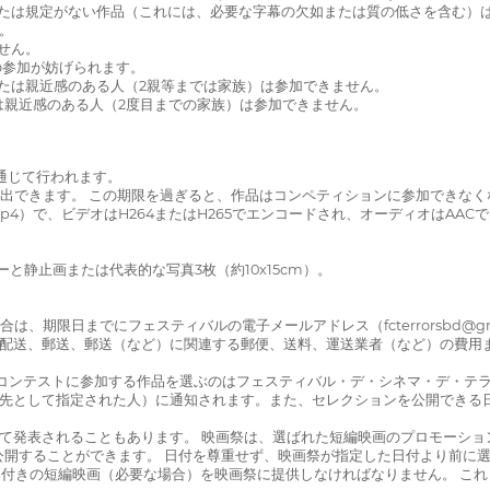
証または規定がない作品（これには、必要な字幕の欠如または質の低さを含む）
ん。
せん。
の参加が妨げられます。
または親近感のある人（2親等までは家族）は参加できません。
は親近感のある人（2度目までの家族）は参加できません。
を通じて行われます。
フィルムを提出できます。 この期限を過ぎると、作品はコンペティションに参加できな
タル形式（.mp4）で、ビデオはH264またはH265でエンコードされ、オーディオ
ターと静止画または代表的な写真3枚（約10x15cm）。
は、期限日までにフェスティバルの電子メールアドレス（fcterrorsbd@gm
送、配送、郵送、郵送（など）に関連する郵便、送料、運送業者（など）の費
から、コンテストに参加する作品を選ぶのはフェスティバル・デ・シネマ・デ・
連絡先として指定された人）に通知されます。また、セレクションを公開でき
じて発表されることもあります。 映画祭は、選ばれた短編映画のプロモーシ
を公開することができます。 日付を尊重せず、映画祭が指定した日付より前に
に字幕付きの短編映画（必要な場合）を映画祭に提供しなければなりません。 