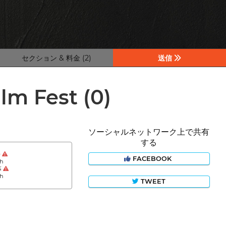
セクション & 料金 (2)
送信
lm Fest
(0)
ソーシャルネットワーク上で共有
する
語
FACEBOOK
sh
幕
sh
TWEET