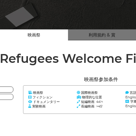
映画祭
利用規約 & 賞
Refugees Welcome Fi
映画祭参加条件
映画祭
国際映画祭
言
フィクション
物理的な位置
Engli
字
ドキュメンタリー
短編映画 44'<
Engli
実験映画
長編映画 >45'