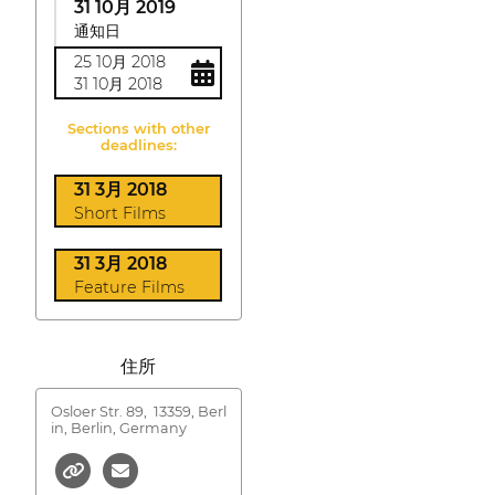
31 10月 2019
通知日
25 10月 2018
31 10月 2018
Sections with other
deadlines:
31 3月 2018
Short Films
31 3月 2018
Feature Films
住所
Osloer Str. 89,
13359, Berl
in, Berlin, Germany