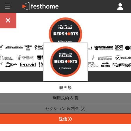
映画祭
利用規約 & 賞
セクション & 料金 (2)
送信