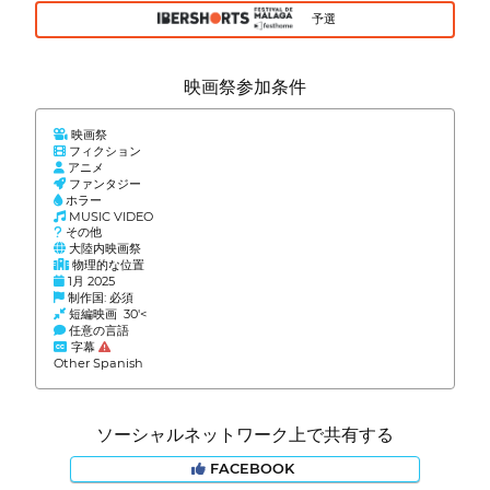
予選
映画祭参加条件
映画祭
フィクション
アニメ
ファンタジー
ホラー
MUSIC VIDEO
その他
大陸内映画祭
物理的な位置
1月 2025
制作国: 必須
短編映画 30'<
任意の言語
字幕
Other Spanish
ソーシャルネットワーク上で共有する
FACEBOOK