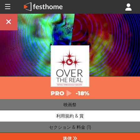
PRO
-18%
映画祭
利用規約 & 賞
セクション & 料金 (1)
送信