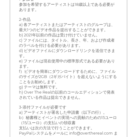
参加を希望するアーティストは18歳以上である必要が
あります。
2-作品
a) 各アーティストまたはアーティストのグループは、
最大1つのビデオ作品を提出することができます。
b) 2021年以前の作品は受け付けていません。
c) ファイルには、タイトル、長さ、年、および作成者
のラベルを付ける必要があります。
d) ビデオファイルにダウンロードリンクを送信できま
す。
e) ファイルは現在使用中の標準形式である必要があり
ます。
f）ビデオを簡単にダウンロードするために、ファイル
のサイズが2GB（2ギガバイト）を超えないようにする
ことをお勧めします。
g) テーマは無料です。
h) Over The Realの以前のコールエディションで発表
されている作品は提出できません。
3-添付ファイルが必要です
a) アーティストが署名した申請書（以下の行）。
b）秘書権とイベントの実現への貢献のための15ユーロ
（15/ユーロ）の支払いの領収書
支払いは次の方法で行うことができます。
PayPalシステムをメールに info@overthereal.com ま