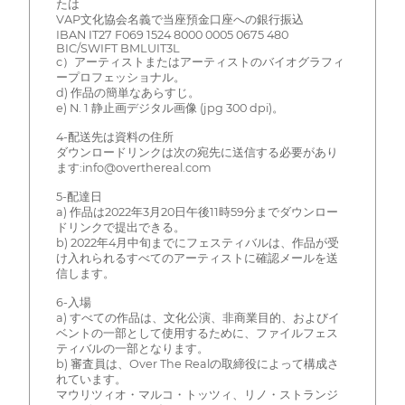
たは
VAP文化協会名義で当座預金口座への銀行振込
IBAN IT27 F069 1524 8000 0005 0675 480
BIC/SWIFT BMLUIT3L
c）アーティストまたはアーティストのバイオグラフィ
ープロフェッショナル。
d) 作品の簡単なあらすじ。
e) N. 1 静止画デジタル画像 (jpg 300 dpi)。
4-配送先は資料の住所
ダウンロードリンクは次の宛先に送信する必要があり
ます:info@overthereal.com
5-配達日
a) 作品は2022年3月20日午後11時59分までダウンロー
ドリンクで提出できる。
b) 2022年4月中旬までにフェスティバルは、作品が受
け入れられるすべてのアーティストに確認メールを送
信します。
6-入場
a) すべての作品は、文化公演、非商業目的、およびイ
ベントの一部として使用するために、ファイルフェス
ティバルの一部となります。
b) 審査員は、Over The Realの取締役によって構成さ
れています。
マウリツィオ・マルコ・トッツィ、リノ・ストランジ