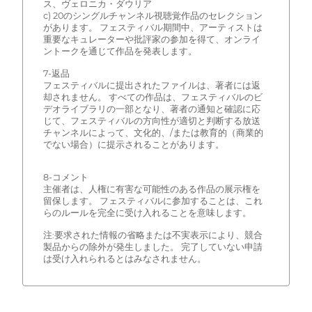
ス、ヴェロニカ・ダウリア
c) 20のシングルチャンネル視聴覚作品のセレクション
があります。 フェスティバル期間中、アーティストは
重要なキュレーターや批評家の参加を得て、オンライ
ントークを通じて作品を発表します。
7-返品
フェスティバルに提出されたファイルは、著者には返
却されません。 すべての作品は、フェスティバルのビ
デオライブラリの一部となり、著者の通知と確認に応
じて、フェスティバルの方向性が適切と判断する放送
チャンネルによって、文化的、/または教育的（商業的
でない場合）に提示されることがあります。
8-コメント
主催者は、人権に有害な可能性のある作品の展示権を
留保します。 フェスティバルに参加することは、これ
らのルールを完全に受け入れることを意味します。
注:要求された情報の省略または不実表示により、競合
製品からの除外が発生しました。 完了していない申請
は受け入れられるとはみなされません。