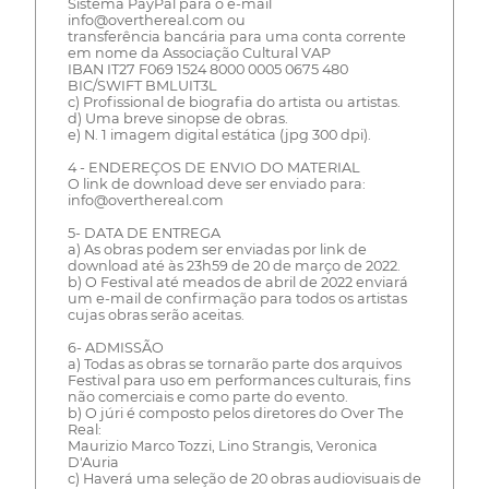
Sistema PayPal para o e-mail
info@overthereal.com ou
transferência bancária para uma conta corrente
em nome da Associação Cultural VAP
IBAN IT27 F069 1524 8000 0005 0675 480
BIC/SWIFT BMLUIT3L
c) Profissional de biografia do artista ou artistas.
d) Uma breve sinopse de obras.
e) N. 1 imagem digital estática (jpg 300 dpi).
4 - ENDEREÇOS DE ENVIO DO MATERIAL
O link de download deve ser enviado para:
info@overthereal.com
5- DATA DE ENTREGA
a) As obras podem ser enviadas por link de
download até às 23h59 de 20 de março de 2022.
b) O Festival até meados de abril de 2022 enviará
um e-mail de confirmação para todos os artistas
cujas obras serão aceitas.
6- ADMISSÃO
a) Todas as obras se tornarão parte dos arquivos
Festival para uso em performances culturais, fins
não comerciais e como parte do evento.
b) O júri é composto pelos diretores do Over The
Real:
Maurizio Marco Tozzi, Lino Strangis, Veronica
D'Auria
c) Haverá uma seleção de 20 obras audiovisuais de