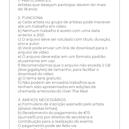
1- PARTICIPANTES
Artistas que desejam participar devem ter mais
de 18 anos.
2- FUNCIONA
a) Cada artista ou grupo de artistas pode inscrever
até um trabalho em vídeo.
b) Nenhum trabalho é aceito com uma data
anterior a 2021.
c) O arquivo deve ser rotulado com título, duração,
ano e autor.
d) Você pode enviar um link de download para o
arquivo de vídeo.
e) O arquivo deve estar em um formato padrão
atualmente em uso.
f) Recomendamos que o arquivo não exceda 2 GB
(dois gigabytes) de tamanho, para facilitar o
download do vídeo.
g) O tema será gratuito.
h) Não podem ser enviados trabalhos que
tenham sido apresentados em edições de
chamada anteriores do Over The Real.
3- ANEXOS NECESSÁRIOS
a) Formulário de inscrição assinado pelo artista
(abaixo destas linhas).
b) Recebimento do pagamento de €15
(quinze/Euro) por direitos de secretária e
contribuição para a realização do evento
O pagamento pode ser feito via: