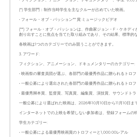
(*) 学生部門：制作当時学生を主なクルーが占めていた映画。
• フォール・オブ・パッション** 賞:ミュージックビデオ
(**) フォール・オブ・パッションは、作曲家ジョン・F・ケ
創り出すことに焦点を当てた取り組みであり、その結果、標準的
各映画は1つのカテゴリーでのみ競うことができます。
3. アワード:
フィクション、アニメーション、ドキュメンタリーのカテゴリー:
• 映画祭の審査員団が選ぶ、各部門の最優秀作品に贈られるトロフィー
• 一般公募により選出された各部門の最優秀作品に贈られるトロフィ
• 最優秀脚本賞、監督賞、写真賞、編集賞、演技賞、サウンドト
一般公募により選ばれた映画は、2026年10月10日から11月10
インターネットでの上映を希望しない参加者は、登録フォームの
学生カテゴリー:
• 一般公募による最優秀映画賞のトロフィーと1,000.00レアル