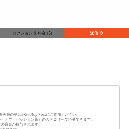
セクション & 料金 (5)
送信
祭の第2回KinoToy Festにご参加ください。
ル・オブ・パッション賞）のカテゴリーで応募できます。
）の賞金が授与されます。