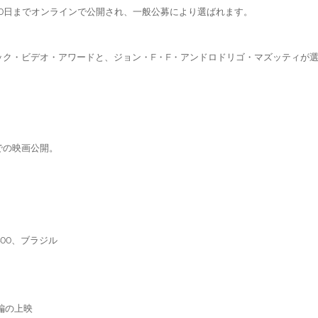
1月10日までオンラインで公開され、一般公募により選ばれます。
ック・ビデオ・アワードと、ジョン・F・F・アンドロドリゴ・マズッティが選ん
アでの映画公開。
。
-400、ブラジル
短編の上映