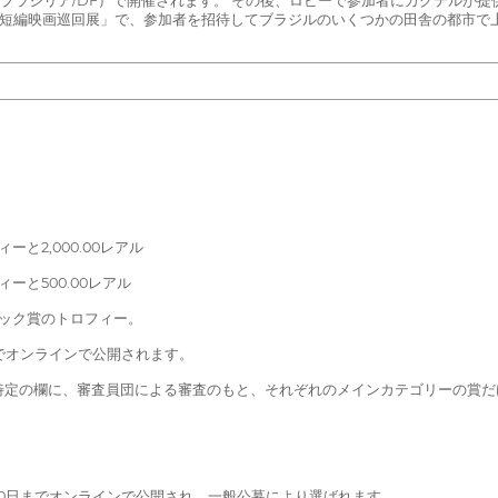
ア（ブラジリア/DF）で開催されます。 その後、ロビーで参加者にカクテルが提
ノトイ）短編映画巡回展」で、参加者を招待してブラジルのいくつかの田舎の都市
と2,000.00レアル
ーと500.00レアル
ラック賞のトロフィー。
日までオンラインで公開されます。
特定の欄に、審査員団による審査のもと、それぞれのメインカテゴリーの賞だ
1月10日までオンラインで公開され、一般公募により選ばれます。