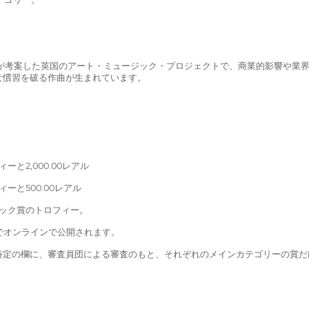
ネディが考案した英国のアート・ミュージック・プロジェクトで、商業的影響や
な慣習を破る作曲が生まれています。
と2,000.00レアル
ーと500.00レアル
ラック賞のトロフィー。
日までオンラインで公開されます。
特定の欄に、審査員団による審査のもと、それぞれのメインカテゴリーの賞だ