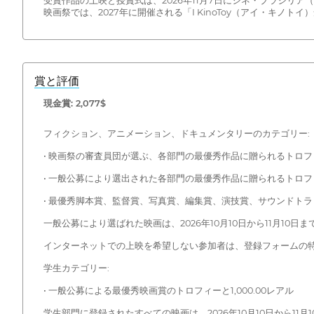
受賞作品の上映と授賞式は、2026年11月7日にシネ・ブラジリ
映画祭では、2027年に開催される「I KinoToy（アイ・キ
賞と評価
現金賞: 2,077$
フィクション、アニメーション、ドキュメンタリーのカテゴリー:
• 映画祭の審査員団が選ぶ、各部門の最優秀作品に贈られるトロフィー
• 一般公募により選出された各部門の最優秀作品に贈られるトロフィ
• 最優秀脚本賞、監督賞、写真賞、編集賞、演技賞、サウンドト
一般公募により選ばれた映画は、2026年10月10日から11月10
インターネットでの上映を希望しない参加者は、登録フォームの
学生カテゴリー:
• 一般公募による最優秀映画賞のトロフィーと1,000.00レアル
学生部門に登録されたすべての映画は、2026年10月10日から1