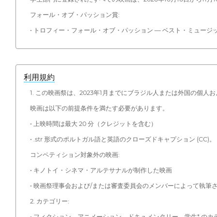
フォール・オブ・パッション賞:
• トロフィー・フォール・オブ・パッション — ベスト・ミュージ
利用規約
1. この映画祭は、2023年1月までにブラジル人または外国の個
映画は以下の前提条件を満たす必要があります。
• 上映時間は最大 20 分（クレジットを含む）
• .str 形式のポルトガル語と英語のクローズドキャプション (CC)。
コンペティション対象外の映画:
• キノトイ・シネマ・アルテサナルが制作した映画
• 映画祭理事会および/または審査委員会のメンバーによって執筆
2. カテゴリー:
• フィクション、アニメーション、ドキュメンタリー、学生* のカ