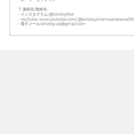
7. 連絡先/連絡先:
• インスタグラム:@kinotoyfest
• YouTube: www.youtube.com/ @kinotoycinemaartesanal35
• 電子メール:kinotoy.ca@gmail.com