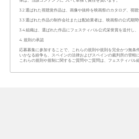
体は、当該コンテンツについて単独で責任を負います。
3.2 選ばれた視聴覚作品は、画像や抜粋を映画祭のカタログ、
3.3 選ばれた作品の制作会社または配給業者は、映画祭の公式
3.4 組織は、選ばれた作品にフェスティバル公式栄誉賞を送付
4. 規則の承認
応募募集に参加することで、これらの規則や規則を完全かつ無条
いかなる紛争も、スペインの法律およびスペインの裁判所の管轄
これらの規則や規制に関するご質問やご質問は、フェスティバル組織（hol