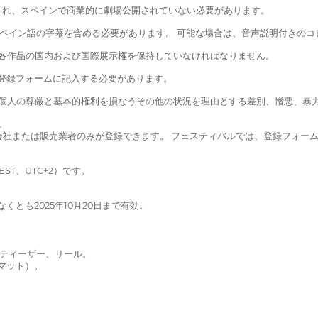
に制作され、スペインで商業的に劇場公開されていない必要があります。
、スペイン語の字幕を含める必要があります。 可能な場合は、音声説明付きの
れた各作品の国内および国際展示権を保持していなければなりません。
の登録フォームに記入する必要があります。
たは個人の尊厳と基本的権利を損なうその他の状況を理由とする差別、憎悪、
。
会社または販売業者のみが登録できます。 フェスティバルでは、登録フォー
ST、UTC+2）です。
とも2025年10月20日まで有効。
、ティーザー、リール。
マット）。