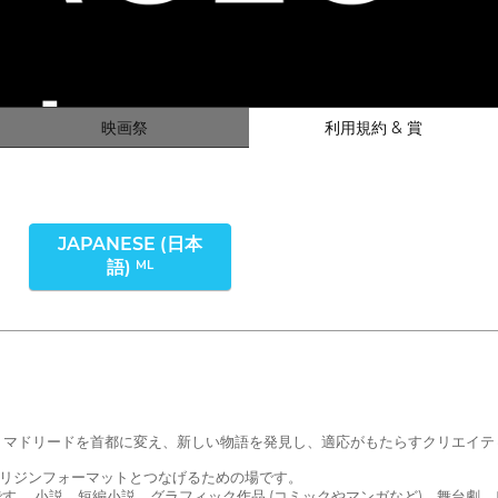
映画祭
利用規約 & 賞
JAPANESE (日本
語)
ML
は、マドリードを首都に変え、新しい物語を発見し、適応がもたらすクリエイ
様なオリジンフォーマットとつなげるための場です。
24 日までです。 小説、短編小説、グラフィック作品 (コミックやマンガなど)