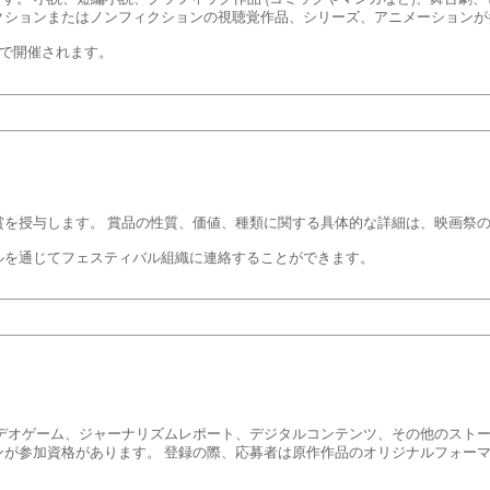
クションまたはノンフィクションの視聴覚作品、シリーズ、アニメーションが
ドで開催されます。
賞を授与します。 賞品の性質、価値、種類に関する具体的な詳細は、映画祭
ルを通じてフェスティバル組織に連絡することができます。
、ビデオゲーム、ジャーナリズムレポート、デジタルコンテンツ、その他のスト
ンが参加資格があります。 登録の際、応募者は原作作品のオリジナルフォー