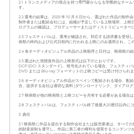
2.1 トランスメディアの視点を持つ専門家からなる学際的なチ
す。
2.2 選考の結果は、2025 年 10 月 6 日から、選ばれた作品
制作者または配給会社には、組織が予定している上映場所、上映日
ログラムの確認は、プロデューサーまたはディストリビューター
2.3 フェスティバルは、選考が確認され、対応する請求書を受領
画祭の枠内および公式日程内に行われる上映にのみ適用され、こ
2.4 各オーディオビジュアル作品の上映順序と日付は、映画祭の
2.5 選ばれた視聴覚作品の上映形式は以下のとおりです。
DCP (DCI スタンダード)。 暗号化されている場合、フェスティ
DVD または Blu-ray フォーマットの上映コピーは受け付けられ
2.6 オーディオビジュアル作品がスペインで配給される場合、
合、提供する会社は適切な資料 (ダウンロードリンク、ダイアログ
2.7 映画祭が他の映画祭と上映コピーを共有する必要がある場
2.8 フェスティバルは、フェスティバル終了後最大20暦日以内
3. 責任
3.1 映画祭に作品を提出する制作会社または販売業者は、すべ
的財産規制を遵守し、作品に第三者の権利を侵害するコンテンツ