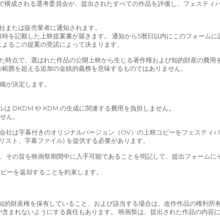
ームで構成される選考委員会が、提出されたすべての作品を評価し、フェステ
の制作会社または販売業者に通知されます。
時を記載した上映提案書が届きます。 通知から5暦日以内にこのフォームに
によるこの提案の受諾によって決まります。
した時点で、選ばれた作品の公開上映から生じる著作権および知的財産の費用を
の範囲を超える追加の金銭的義務を意味するものではありません。
組織が決定します。
バルは DKDM や KDM の生成に関連する費用を負担しません。
ません。
配給会社は字幕付きのオリジナルバージョン（OV）の上映コピーをフェスティ
リスト、字幕ファイル) を提供する必要があります。
合は、その旨を映画祭期間中に入手可能であることを明記して、提出フォームに
にコピーを返却することを約束します。
ての知的財産権を保有していること、および該当する場合は、改作作品の権利所
が含まれないようにする責任もあります。 映画祭は、提出された作品の内容