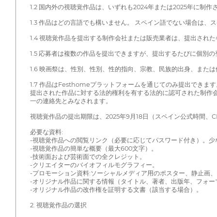
1.2 国内外の視聴覚作品は、いずれも2024年または2025年
1.3 作品はどの言語でも構いません。 スペイン語でない場合は
1.4 視聴覚作品を提出する制作会社または販売業者は、提出さ
1.5 応募者は複数の作品を提出できますが、提出するたびに個別
1.6 映画祭は、性別、性別、性的指向、宗教、民族的出身、ま
1.7 作品はFesthomeプラットフォームを通じてのみ提出できます
提出された作品に対する法的権利を有する法的に認可された制作
一の連絡先とみなされます。
視聴覚作品の提出期限は、2025年9月18日（スペイン公式時間、CE
必要な資料:
-視聴覚作品への閲覧リンク（必要に応じてパスワード付き）。少なく
-視聴覚作品の簡単な概要（最大600文字）。
-技術面および芸術面での全クレジット。
-クリエイターのバイオフィルモグラフィー。
-プロモーション資料:ソーシャルメディア用のポスター、静止画
-オリジナル作品に関する情報（タイトル、著者、出版年、フォー
-オリジナル作品の改作権を証明する文書（該当する場合）。
2. 視聴覚作品の選択