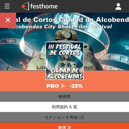
PRO
-23%
映画祭
利用規約 & 賞
セクション & 料金 (2)
送信