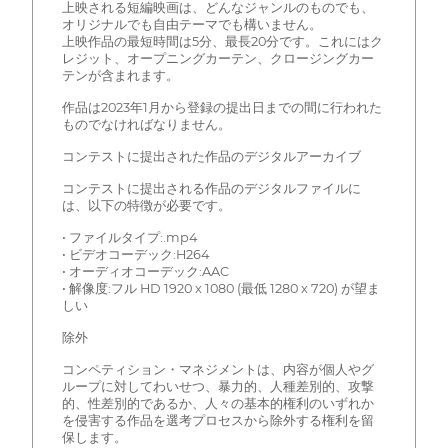
上映される短編映画は、どんなジャンルのものでも、
オリジナルでも自由テーマでも構いません。
上映作品の最短時間は5分、最長20分です。これにはク
レジット、オープニングカーテン、クロージングカー
テンが含まれます。
作品は2023年1月から登録の提出日までの間に行われた
ものでなければなりません。
コンテストに提出された作品のデジタルアーカイブ
コンテストに提出される作品のデジタルファイルに
は、以下の特徴が必要です。
• ファイルタイプ:.mp4
• ビデオコーデック:H264
• オーディオコーデック:AAC
• 解像度:フル HD 1920 x 1080 (最低 1280 x 720) が望ま
しい
除外
コンペティション・マネジメントは、内容が個人やグ
ループに対してわいせつ、暴力的、人種差別的、攻撃
的、性差別的であるか、人々の基本的権利のいずれか
を侵害する作品を選考プロセスから除外する権利を留
保します。