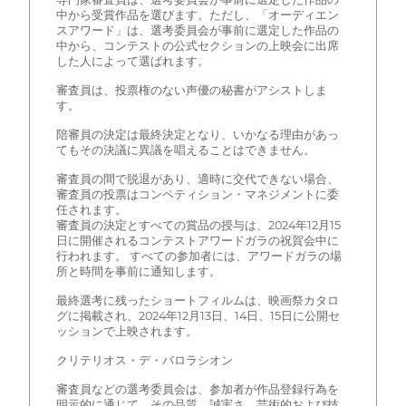
中から受賞作品を選びます。ただし、「オーディエン
スアワード」は、選考委員会が事前に選定した作品の
中から、コンテストの公式セクションの上映会に出席
した人によって選ばれます。
審査員は、投票権のない声優の秘書がアシストしま
す。
陪審員の決定は最終決定となり、いかなる理由があっ
てもその決議に異議を唱えることはできません。
審査員の間で脱退があり、適時に交代できない場合、
審査員の投票はコンペティション・マネジメントに委
任されます。
審査員の決定とすべての賞品の授与は、2024年12月15
日に開催されるコンテストアワードガラの祝賀会中に
行われます。 すべての参加者には、アワードガラの場
所と時間を事前に通知します。
最終選考に残ったショートフィルムは、映画祭カタロ
グに掲載され、2024年12月13日、14日、15日に公開セ
ッションで上映されます。
クリテリオス・デ・バロラシオン
審査員などの選考委員会は、参加者が作品登録行為を
明示的に通じて、その品質、誠実さ、芸術的および技