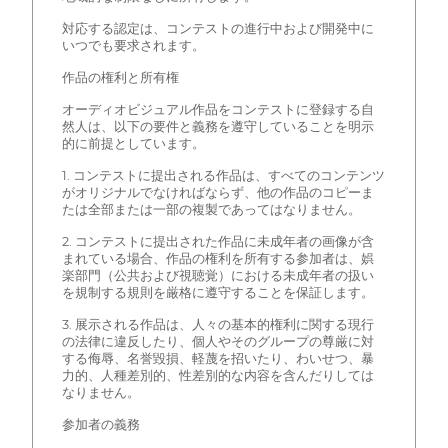
対応する認定は、コンテストの進行中および開発中に
いつでも要求されます。
作品の権利と所有権
オーディオビジュアル作品をコンテストに登録する自
然人は、以下の要件と義務を遵守していることを明示
的に前提としています。
1. コンテストに提出される作品は、すべてのコンテンツ
がオリジナルでなければならず、他の作品のコピーま
たは全部または一部の複製であってはなりません。
2. コンテストに提出された作品に未成年者の画像が含
まれている場合、作品の権利を所有する参加者は、娯
楽部門（公共および視聴覚）における未成年者の扱い
を規制する規則を厳格に遵守することを保証します。
3. 展示される作品は、人々の基本的権利に関する現行
の法律に違反したり、個人やそのグループの尊厳に対
する侮辱、名誉毀損、軽蔑を招いたり、わいせつ、暴
力的、人種差別的、性差別的な内容を含んだりしては
なりません。
参加者の義務