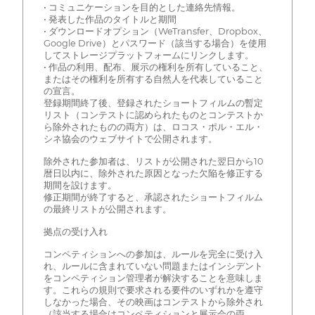
• コミュニケーションを目的とした連絡先情報。
• 発表した作品のタイトルと期間
• ダウンロードオプション（WeTransfer、Dropbox、
Google Drive）とパスワード（該当する場合）を使用
してストレージプラットフォームにリンクします。
• 作品の利用、配布、展示の権利を所有していること、
またはその権利を所有する自然人を代表していること
の宣言。
登録期間終了後、登録されたショートフィルムの暫定
リスト（コンテストに認められたものとコンテストか
ら除外されたものの両方）は、ロコス・ポル・エル・
シネ協会のウェブサイトで公開されます。
除外された参加者は、リストが公開された翌日から10
暦日以内に、除外された原因となった欠陥を修正する
期間を設けます。
修正期間が終了すると、承認されたショートフィルム
の最終リストが公開されます。
拠点の受け入れ
コンペティションへの参加は、ルールを完全に受け入
れ、ルールに含まれていない問題またはインシデント
をコンペティション管理者が解決することを意味しま
す。これらの規則で要求される要件のいずれかを遵守
しなかった場合、その映画はコンテストから除外され
（該当する場合はコンペティションと展示会の両