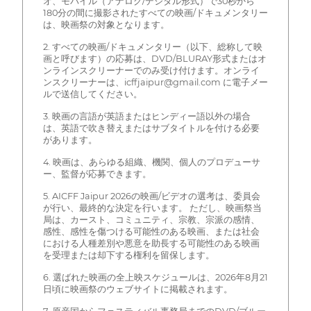
オ、モバイル（アナログ/デジタル形式）で30秒から
180分の間に撮影されたすべての映画/ドキュメンタリー
は、映画祭の対象となります。
2. すべての映画/ドキュメンタリー（以下、総称して映
画と呼びます）の応募は、DVD/BLURAY形式またはオ
ンラインスクリーナーでのみ受け付けます。オンライ
ンスクリーナーは、icffjaipur@gmail.com に電子メー
ルで送信してください。
3. 映画の言語が英語またはヒンディー語以外の場合
は、英語で吹き替えまたはサブタイトルを付ける必要
があります。
4. 映画は、あらゆる組織、機関、個人のプロデューサ
ー、監督が応募できます。
5. AICFF Jaipur 2026の映画/ビデオの選考は、委員会
が行い、最終的な決定を行います。 ただし、映画祭当
局は、カースト、コミュニティ、宗教、宗派の感情、
感性、感性を傷つける可能性のある映画、または社会
における人種差別や悪意を助長する可能性のある映画
を受理または却下する権利を留保します。
6. 選ばれた映画の全上映スケジュールは、2026年8月21
日頃に映画祭のウェブサイトに掲載されます。