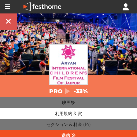
PRO
-33%
映画祭
利用規約 & 賞
セクション & 料金 (14)
送信