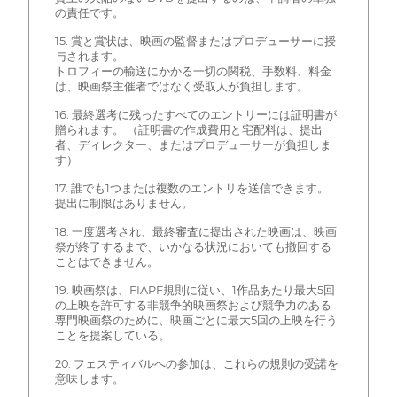
の責任です。
15. 賞と賞状は、映画の監督またはプロデューサーに授
与されます。
トロフィーの輸送にかかる一切の関税、手数料、料金
は、映画祭主催者ではなく受取人が負担します。
16. 最終選考に残ったすべてのエントリーには証明書が
贈られます。 （証明書の作成費用と宅配料は、提出
者、ディレクター、またはプロデューサーが負担しま
す）
17. 誰でも1つまたは複数のエントリを送信できます。
提出に制限はありません。
18. 一度選考され、最終審査に提出された映画は、映画
祭が終了するまで、いかなる状況においても撤回する
ことはできません。
19. 映画祭は、FIAPF規則に従い、1作品あたり最大5回
の上映を許可する非競争的映画祭および競争力のある
専門映画祭のために、映画ごとに最大5回の上映を行う
ことを提案している。
20. フェスティバルへの参加は、これらの規則の受諾を
意味します。