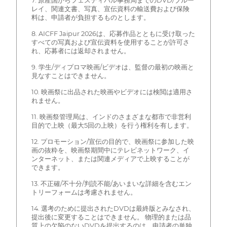
7. 原産国からフェスティバル事務局までのDVD/ブルー
レイ、関連文書、写真、宣伝資料の輸送費および保険
料は、申請者が負担するものとします。
8. AICFF Jaipur 2026は、応募作品とともに受け取った
すべての写真および宣伝資料を使用することが許可さ
れ、応募者には返却されません。
9. 学生/ディプロマ映画/ビデオは、監督の最初の映画と
見なすことはできません。
10. 映画祭に出品された映画やビデオには検閲は適用さ
れません。
11. 映画祭管理局は、インドのさまざまな都市で非営利
目的で上映（最大5回の上映）を行う権利を有します。
12. プロモーション/宣伝の目的で、映画祭に参加した映
画の抜粋を、映画祭期間中にテレビネットワーク、イ
ンターネット、または関連メディアで上映することが
できます。
13. 不正確/不十分/判読不能/あいまいな詳細を含むエン
トリーフォームは考慮されません。
14. 選考のために提出されたDVDは最終版とみなされ、
提出後に変更することはできません。 物理的または品
質上の欠陥のないDVDを提出するのは、申請者の単独