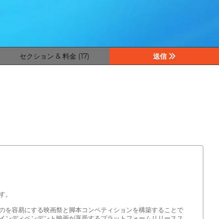
セクション & 料金 (17)
送信
す。
のを容易にする映画祭と脚本コンペティションを構築することで
インディペンデント映画が享受するプラットフォームリリースス