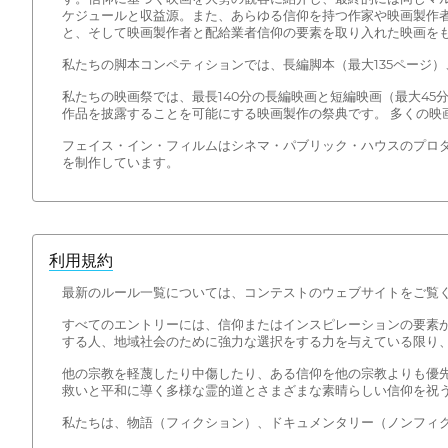
ケジュールと収益源。また、あらゆる信仰を持つ作家や映画製作
と、そして映画製作者と配給業者信仰の要素を取り入れた映画を
私たちの脚本コンペティションでは、長編脚本（最大135ページ
私たちの映画祭では、最長140分の長編映画と短編映画（最大4
作品を披露することを可能にする映画製作の祭典です。 多くの映
フェイス・イン・フィルムはシネマ・パブリック・ハウスのプロ
を制作しています。
利用規約
最新のルール一覧については、コンテストのウェブサイトをご覧
すべてのエントリーには、信仰またはインスピレーションの要素が
する人、地域社会のために強力な選択をする力を与えている限り
他の宗教を軽蔑したり中傷したり、ある信仰を他の宗教よりも優
救いと平和に導く多様な霊的道とさまざまな素晴らしい信仰を祝
私たちは、物語（フィクション）、ドキュメンタリー（ノンフィ