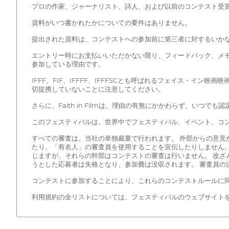
プロの作家、ジャーナリスト、詩人、および以前のコンテスト受
資料がいつ書かれたかについての要件はありません。
提出された資料は、コンテストへの参加前に第三者に対するいか
エントリー時にお支払いいただかない限り、フィードバック、メ
参加している理由です。
IFFF、FIF、IFFFF、IFFFSCとも呼ばれるフェイス・
切提携していないことに注意してください。
さらに、Faith in Filmは、理由の有無にかかわらず、いつ
このフェスティバルは、世界中でフェスティバル、イベント、コ
すべての審査は、当社の単独裁量で行われます。 外部からの意見
たり、「有名人」の審査員を使用することを宣伝したりしません。
じますが、それらの幹部はコンテストの審査は行いません。 改ざ
うとした応募者は失格となり、参加費は没収されます。 審査員の
コンテストに参加することにより、これらのコンテストルールに
利用規約の全リストについては、フェスティバルのウェブサイト