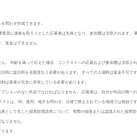
ルを問わず作成できます。
審査員に連絡を取ろうとした応募者は失格となり、参加費は没収されます。 
り、返金はできません。
せん。 年齢を偽って伝えた場合、コンテストへの応募および参加費は没収さ
出時に提出料を全額支払う必要があります。 すべての入場料は返金不可で
権利は著者が完全に所有している必要があります。
オプションのない作品でなければなりません。 応募者は、自分が作品の唯一
テストは、州、連邦、地方を問わず、法律で禁止されている地域では無効で
結果として生じた損害賠償請求について、実際の損害または認識された損害賠
ばなりません。
なります。