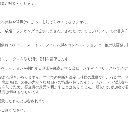
賞者が対象となります。
なる義務や選択肢によっても妨げられてはなりません。
モ、成績、ランキングは提供しません。 あなたはすでにプロレベルでの書き
イン映画映画祭およびフェイス・イン・フィルム脚本コンペティションは、他の映
でも認定ステータスを取り消す権利を留保します。
ンペティションを制作する米国を拠点とする会社、シネマパブリックハウスが
がある場合がありますが、すべての判断と決定は独自の裁量で行われます。 
 私たちは、読書が大好きな映画への情熱を持ったインテリジェントな読者を
んを防ぐため、審査員の身元を明かすことはありません。 競技中に参加者が
決定は最終的なものです。
同意したものとみなされます。
をご覧ください。