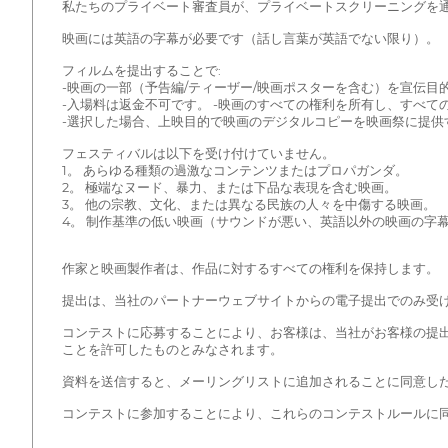
私たちのプライベート審査員が、プライベートスクリーニングを通
映画には英語の字幕が必要です（話し言葉が英語でない限り）。
フィルムを提出することで:
-映画の一部（予告編/ティーザー/映画ポスターを含む）を宣伝目
-入場料は返金不可です。 -映画のすべての権利を所有し、すべ
-選択した場合、上映目的で映画のデジタルコピーを映画祭に提供
フェスティバルは以下を受け付けていません。
1。 あらゆる種類の過激なコンテンツまたはプロパガンダ。
2。 極端なヌード、暴力、または下品な表現を含む映画。
3。 他の宗教、文化、または異なる民族の人々を中傷する映画。
4。 制作基準の低い映画（サウンドが悪い、英語以外の映画の字幕/
作家と映画製作者は、作品に対するすべての権利を保持します。
提出は、当社のパートナーウェブサイトからの電子提出でのみ受
コンテストに応募することにより、お客様は、当社がお客様の提
ことを許可したものとみなされます。
資料を送信すると、メーリングリストに追加されることに同意し
コンテストに参加することにより、これらのコンテストルールに