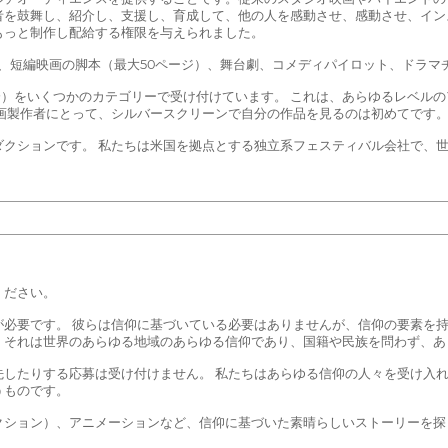
者を鼓舞し、紹介し、支援し、育成して、他の人を感動させ、感動させ、イン
もっと制作し配給する権限を与えられました。
）、短編映画の脚本（最大50ページ）、舞台劇、コメディパイロット、ドラ
5分）をいくつかのカテゴリーで受け付けています。 これは、あらゆるレベル
画製作者にとって、シルバースクリーンで自分の作品を見るのは初めてです
ダクションです。 私たちは米国を拠点とする独立系フェスティバル会社で、
ください。
必要です。 彼らは信仰に基づいている必要はありませんが、信仰の要素を持
、それは世界のあらゆる地域のあらゆる信仰であり、国籍や民族を問わず、あ
先したりする応募は受け付けません。 私たちはあらゆる信仰の人々を受け入
うものです。
クション）、アニメーションなど、信仰に基づいた素晴らしいストーリーを探