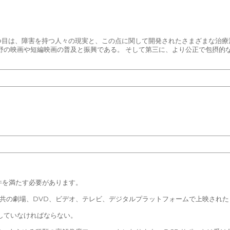
 1つ目は、障害を持つ人々の現実と、この点に関して開発されたさまざまな治
野の映画や短編映画の普及と振興である。 そして第三に、より公正で包摂的
件を満たす必要があります。
ン、公共の劇場、DVD、ビデオ、テレビ、デジタルプラットフォームで上映さ
合していなければならない。