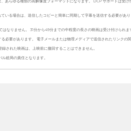
、あらゆる種類の高解像度フォーマットになります。 DCP サポートは受け
れている場合は、送信したコピーと簡単に同期して字幕を送信する必要があり
えてはなりません。 31分から49分までの中程度の長さの映画は受け付けられま
信する必要があります。 電子メールまたは物理メディアで送信されたリンクの
登録された映画は、上映前に撤回することはできません。
バル総局の責任となります。