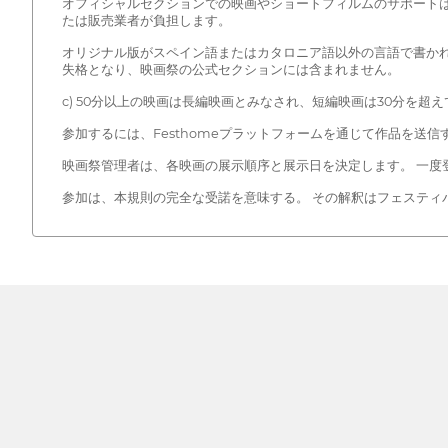
オフィシャルセクションでの映画やショートフィルムのサポートは
たは販売業者が負担します。
オリジナル版がスペイン語またはカタロニア語以外の言語で書か
失格となり、映画祭の公式セクションには含まれません。
c) 50分以上の映画は長編映画とみなされ、短編映画は30分を超
参加するには、Festhomeプラットフォームを通じて作品を送
映画祭管理者は、各映画の展示順序と展示日を決定します。 一度
参加は、本規則の完全な受諾を意味する。 その解釈はフェスティ