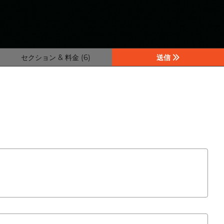
セクション & 料金 (6)
送信