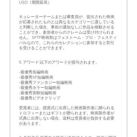
USD（期限延長）
キュレーターチームまたは審査員が、提出された映画
が応募されたものとは異なるカテゴリーに適している
と判断した場合、事前の通知なしに作品を移動させる
ことができ、参加者からのクレームは受け付けられま
せん。 SFTF映画祭はフェストーム・プロ・フェスティ
バルなので、これらのセレクションに参加すると割引
を受けることができます。
5. アワード:以下のアワードが授与されます。
-最優秀長編映画
-最優秀SF短編映画
-最優秀ファンタジー短編映画
-最優秀ホラー短編映画
-最優秀実験短編映画
-最優秀ビデオクリップ
受賞者には、授賞式に出席した映画製作者に贈られる
トロフィーまたはギフトが贈られます。映画製作者が
式典に出席しない場合、送料は受賞者が負担する必要
があります。