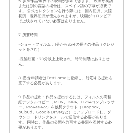
6. 参加作品:世界中の映画が参加できます。 映画が英語
または別の言語の場合は、スペイン語の字幕が必要で
す。 公式セレクションを行う際には、国内初演、大陸
初演、世界初演が優先されますが、映画がコロンビア
で上映されていない必要はありません。
7. 所要時間:
-ショートフィルム：1分から35分の長さの作品（クレジ
ットを含む）
-長編映画：70分以上上映され、時間制限はありませ
ん。
8. 提出:申請者はFestHomeに登録し、対応する提出を
完了する必要があります。
9. 作品の提出：作品を提出するには、フィルムの高精
細デジタルコピー（.MOV、.MP4、H.264コンプレッサ
ー、ProRes 422）を仮想クラウド（Dropbox、
pCloud、Google Driveなど）にアップロードし、ダ
ウンロードリンクをメールで送信する必要がありま
す。 同時に、作品の公開を許可する書類を添付する必
要があります。