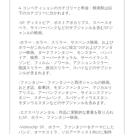
4. コンペティションのカテゴリーと料金：映画祭は以
下のカテゴリーに分かれます。
-SF: ディストピア、ポストアポカリプス、スペースオ
ペラ、サイバーパンクなどのサブジャンルを含むSFジ
ャンルの映画。
-ホラー：ホラー、スリラー、サスペンス映画、および
ホラーがこれらのジャンルに役立つSFおよびファンタ
ジー映画。ダークファンタジー、モンスター、バンパ
イア、狼男、スーパーナチュラル、サーベイランス、
ゾンビ、フィルム・ノワール、アクションスリラー、
陰謀スリラー、政治スリラー、スパイなどのサブジャ
ンルが含まれます。
-ファンタジー：ファンタジーと西洋ジャンルの映画。
おとぎ話、叙事詩、モダンファンタジー、マジカルリ
アリズム、アーバンファンタジー、サイエンスファン
タジー、スチームパンク、スパゲッティウエスタン、
モダンウエスタンなどのサブジャンルを含みます。
-エクスペリメンタル：作品に実験的な要素を取り入れ
たSF、ホラー、ファンタジー映画。
-Videoclip: SF、ホラー、ファンタジーをテーマにした
バンド、オーケストラ、ソロアーティスト向けに制作