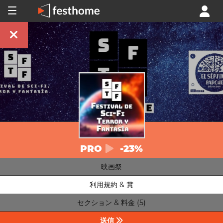
PRO
-23%
映画祭
利用規約 & 賞
セクション & 料金 (5)
送信