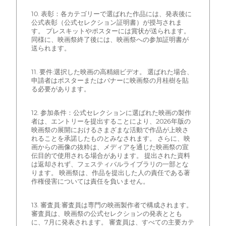
10. 表彰：各カテゴリーで選ばれた作品には、発表後に
公式表彰（公式セレクション証明書）が授与されま
す。 プレスキットやポスターには賞状が送られます。
同様に、映画祭終了後には、映画祭への参加証明書が
送られます。
11. 要件:選択した映画の高精細ビデオ。 選ばれた場合、
申請者はポスターまたはバナーに映画祭の月桂樹を貼
る必要があります。
12. 参加条件：公式セレクションに選ばれた映画の製作
者は、エントリーを提出することにより、2026年版の
映画祭の展開におけるさまざまな活動で作品が上映さ
れることを承諾したものとみなされます。 さらに、映
画からの画像の抜粋は、メディアを通じた映画祭の宣
伝目的で使用される場合があります。 提出された資料
は返却されず、フェスティバルライブラリの一部とな
ります。 映画祭は、作品を提出した人の責任である著
作権侵害については責任を負いません。
13. 審査員:審査員は専門の映画製作者で構成されます。
審査員は、映画祭の公式セレクションの発表ととも
に、7月に発表されます。 審査員は、すべての主要カテ