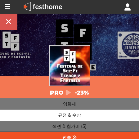
PRO
-23%
영화제
규정 & 수상
섹션 & 참가비 (5)
전송