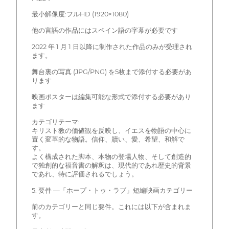
最小解像度:フルHD (1920×1080)
他の言語の作品にはスペイン語の字幕が必要です
2022 年 1 月 1 日以降に制作された作品のみが受理され
ます。
舞台裏の写真 (JPG/PNG) を5枚まで添付する必要があ
ります
映画ポスターは編集可能な形式で添付する必要があり
ます
カテゴリテーマ:
キリスト教の価値観を反映し、イエスを物語の中心に
置く変革的な物語。信仰、贖い、愛、希望、和解で
す。
よく構成された脚本、本物の登場人物、そして創造的
で独創的な福音書の解釈は、現代的であれ歴史的背景
であれ、特に評価されるでしょう。
5. 要件 —「ホープ・トゥ・ラブ」短編映画カテゴリー
前のカテゴリーと同じ要件。これには以下が含まれま
す。