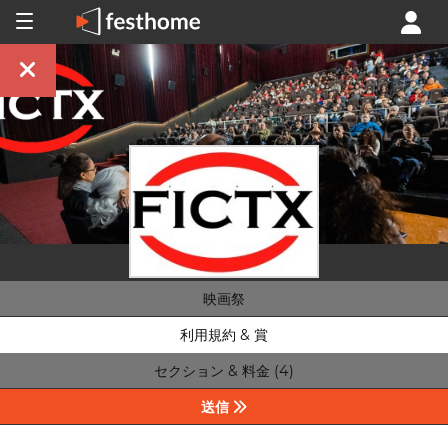
映画祭
利用規約 & 賞
セクション & 料金 (4)
送信