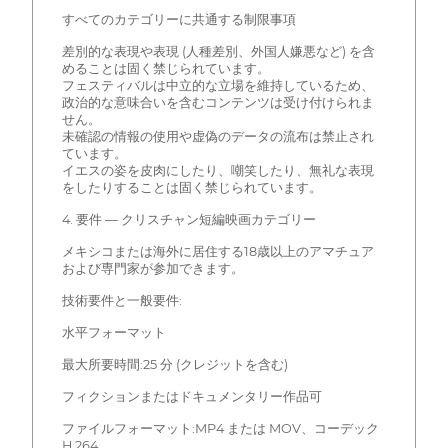
すべてのカテゴリーに共通する制限事項
差別的な表現や表現 (人種差別、外国人嫌悪など) を含
めることは固く禁じられています。
フェスティバルは中立的な立場を維持しているため、
政治的な意味合いを含むコンテンツは受け付けられま
せん。
未確認の情報の使用や虚偽のデータの流布は禁止され
ています。
イエスの姿を皮肉にしたり、嘲笑したり、無礼な表現
をしたりすることは固く禁じられています。
4. 要件 — クリスチャン短編映画カテゴリー
メキシコまたは海外に居住する18歳以上のアマチュア
および専門家が参加できます。
技術要件と一般要件:
水平フォーマット
最大所要時間:25 分 (クレジットを含む)
フィクションまたはドキュメンタリー作品可
ファイルフォーマット:MP4 または MOV、コーデック
H.264