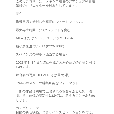
このカテゴリーは、メキシコ在住のアマチュアや新進
気鋭のクリエイターを対象としています。
要件:
携帯電話で撮影した横長のショートフィルム。
最大再生時間:5 分 (クレジットを含む)
MP4 または MOV、コーデック H.264
最小解像度:フルHD (1920×1080)
スペイン語の字幕（該当する場合）
2022 年 1 月 1 日以降に作成された作品のみが受け付け
られます。
舞台裏の写真 (JPG/PNG) は最大5枚
映画のポスターの編集可能なフォーマット
一部の作品は劇場で上映される場合があるため、照
明、音、画像の安定性には特に注意することをお勧め
します。
カテゴリテーマ:
目的のある映画、つまりインスピレーションを与え、