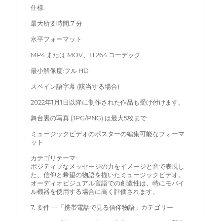
仕様:
最大所要時間:7 分
水平フォーマット
MP4 または MOV、H.264 コーデック
最小解像度:フル HD
スペイン語字幕 (該当する場合)
2022年1月1日以降に制作された作品も受け付けます。
舞台裏の写真 (JPG/PNG) は最大5枚まで
ミュージックビデオのポスターの編集可能なフォーマ
ット
カテゴリテーマ:
ポジティブなメッセージの力をイメージと音で表現し
た、信仰と希望の物語を描いたミュージックビデオ。
オーディオビジュアル言語での創造性は、特にモバイ
ル機器を使用する場合に高く評価されます。
7. 要件 —「携帯電話で見る信仰物語」カテゴリー