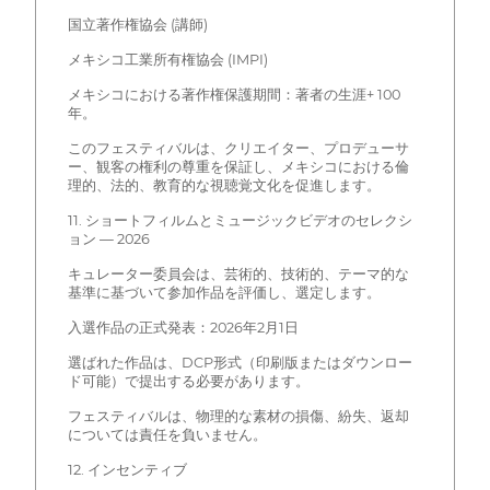
国立著作権協会 (講師)
メキシコ工業所有権協会 (IMPI)
メキシコにおける著作権保護期間：著者の生涯+ 100
年。
このフェスティバルは、クリエイター、プロデューサ
ー、観客の権利の尊重を保証し、メキシコにおける倫
理的、法的、教育的な視聴覚文化を促進します。
11. ショートフィルムとミュージックビデオのセレクシ
ョン — 2026
キュレーター委員会は、芸術的、技術的、テーマ的な
基準に基づいて参加作品を評価し、選定します。
入選作品の正式発表：2026年2月1日
選ばれた作品は、DCP形式（印刷版またはダウンロー
ド可能）で提出する必要があります。
フェスティバルは、物理的な素材の損傷、紛失、返却
については責任を負いません。
12. インセンティブ