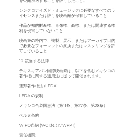
を公開放送することを許可したこと。
シンクロナイズド・ミュージックに必要なすべてのラ
イセンスまたは許可を映画館が保有していること
作品が知的財産権、肖像権、商標、または関連する権
利を侵害していないこと
映画祭の枠内で、複製、展示、またはアーカイブ目的
で必要なフォーマットの変換またはマスタリングを許
可していること
10. 該当する法律
テキスキアパン国際映画祭は、以下を含むメキシコの
著作権に関する適用法に従って開催されます。
連邦著作権法 (LFDA)
LFDA の規制
メキシコ合衆国憲法（第11条、第27条、第28条）
ベルヌ条約
WIPO条約 (WCTおよびWPPT)
責任機関: