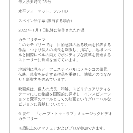
最大所要時間:25 分
水平フォーマット、フル HD
スペイン語字幕 (該当する場合)
2022 年 1 月 1 日以降に制作された作品
カテゴリテーマ:
このカテゴリーでは、目的意識のある映画を代表する
作品、つまり個人の成長を刺激し、描写し、地域レベ
ルと国際レベルの両方でポジティブな変革を促進する
ストーリーに焦点を当てています。
地域別に見ると、フェスティバルはメキシコの風景、
伝統、現実を紹介する作品を重視し、地域とのつなが
りと影響力を強めています。
映画祭は、個人の成長、和解、スピリチュアリティを
テーマにした物語を国際的に探求し、インスピレーシ
ョンと変革のツールとしての映画というグローバルな
ビジョンに貢献しています。
6. 要件 —「ホープ・トゥ・ラブ」ミュージックビデオ
カテゴリー
18歳以上のアマチュアおよびプロが参加できます。