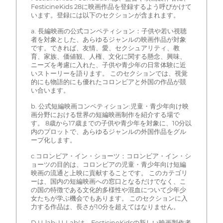
FesticineKids 28に映画作品を登録するよう呼びかけて
います。登録には以下のセクションが含まれます。
a. 長編映画の公式コンペティション：子供や若い視聴
者を対象とした、あらゆるジャンルの映画作品が対象
です。できれば、友情、愛、セクシュアリティ、教
育、家族、価値観、人権、文化に関する懸念、興味、
ニーズを考慮に入れた、子供や青少年の日常体験に近
いストーリーを語ります。 このセクションでは、視覚
的にも物語的にも優れたコロンビアと外国の作品が競
い合います。
b. 公式短編映画コンペティション:児童・青少年向け映
画分野における世界の短編映画制作を紹介する場で
す。 8歳から17歳までの子供や青少年を対象に、10分以
内のプロットで、あらゆるジャンルの外国作品をグル
ープ化します。
c.コロンビア・イン・ショーツ：コロンビア・イン・シ
ョーツの目的は、コロンビアの児童・青少年向け短編
映画の流通と上映に貢献することです。 このカテゴリ
ーは、国内の短編映画への窓口となるだけでなく、こ
の国の特徴である文化的多様性や混血について少年少
女たちが学ぶ機会でもあります。 このセクションに入
力する作品は、長さが10分を超えてはなりません。
D.U-lab: U-Labは、FesticineKidsの新しい映画製作者