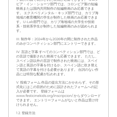
ビア・イン・ショーツ部門では、コロンビア製の短編
映画または国内共同制作の短編映画のみ応募できま
す。 エクスペリメンタル・キッズ部門では、カリブ海
地域の教育機関の学生が制作した映画のみ応募できま
す。U-Lab部門では、カリブ海地域の大学生や技術
系・技術系学生が制作した短編映画のみが認められま
す。
III. 制作年：2024年から2026年の間に制作された作品
のみがコンペティション部門にエントリーできます。
IV. 言語と字幕:すべてのコンペティション部門では、ど
の言語で撮影された映画でも応募できます。 ただし、
スペイン語以外の言語で制作された映画には、スペイ
ン語と英語の字幕を付けるか、スペイン語に吹き替え
て英語の字幕を付ける必要があります。 台詞のない作
品には特別な配慮が払われます。
V. 投稿フォーム:作品の提出方法にかかわらず、その形
式化にはこの目的のために設計されたフォームへの記
入が必要です。 登録フォームは
www.festicinekids.org/inscripcion/ からダウンロード
できます。 エントリーフォームがないと作品は受け付
けられません。
1.2. 登録方法: