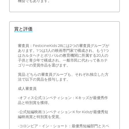
機会でもあります。
賞と評価
審査員：FesticineKids 28には2つの審査員グループが
あります。1つは3人の映画専門家で構成され、もう1つ
はカルタヘナとボリバルの教育機関に所属する20人の
子供と青少年で構成され、一般市民に代わって各カテ
ゴリーの受賞作品を選びます。
賞品:どちらの審査員グループも、それぞれ独立した方
法で以下の賞品を授与します。
成人審査員
-オフィス公式コンペティション：Kキッズが最優秀作
品と特別賞を獲得。
-公式短編映画コンペティション:K for Kidsが最優秀短
編映画賞と特別賞を受賞。
-コロンビア・イン・ショート：最優秀短編部門とスペ