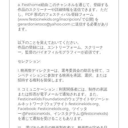
a. Festhome経由:このチャンネルを通じて、登録する
作品のスクリーナーや詳細情報を送信できます。 ただ
し、PDF 形式のフェスティバル登録フォーム
(www.festicinekids.org/inscripcion/ で公開) を
gerardonietoco@yahoo.com に送信する必要があり
ます。
以下のことを覚えておいてください。
作品の登録には、エントリーフォーム、スクリーナ
ー、監督のバイオフィルモグラフィーが必須です。
セレクション:
I. 映画祭ディレクターは、選考委員会の助言を得て、コ
ンペティションに参加する映画を承認、選択、または
招待する権利を留保します。
II. コミュニケーション：利害関係者には、制作の承認
または拒否が電子メールで通知されます。 また、
FesticineKids Foundationのウェブサイトやソーシャ
ルネットワーク (ウェブサイト:festicinekids.org、
Facebook: Festicinekids.org、ツイッタ
ー:@FesticineKids、インスタグラム:@festicinekids)
を通じて通知を受けることもあります。
III。 選ばれた作品の映画製作者は、映画祭が定める日