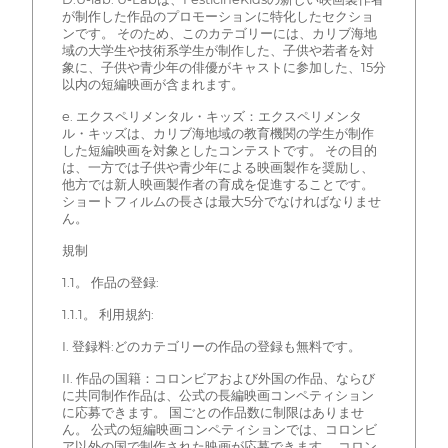
が制作した作品のプロモーションに特化したセクショ
ンです。 そのため、このカテゴリーには、カリブ海地
域の大学生や技術系学生が制作した、子供や若者を対
象に、子供や青少年の俳優がキャストに参加した、15分
以内の短編映画が含まれます。
e. エクスペリメンタル・キッズ：エクスペリメンタ
ル・キッズは、カリブ海地域の教育機関の学生が制作
した短編映画を対象としたコンテストです。 その目的
は、一方では子供や青少年による映画製作を奨励し、
他方では新人映画製作者の育成を促進することです。
ショートフィルムの長さは最大5分でなければなりませ
ん。
規制
1.1。 作品の登録:
1.1.1。 利用規約:
I. 登録料:どのカテゴリーの作品の登録も無料です。
II. 作品の国籍：コロンビアおよび外国の作品、ならび
に共同制作作品は、公式の長編映画コンペティション
に応募できます。 国ごとの作品数に制限はありませ
ん。 公式の短編映画コンペティションでは、コロンビ
ア以外の国で制作された映画が応募できます。 コロン