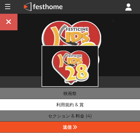
映画祭
利用規約 & 賞
セクション & 料金 (4)
送信