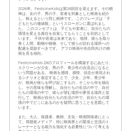
2026年、FesticineKidsは第28回目を迎えます。その精
神は、女の子、男の子、若者を対象とした映画を紹介
し、称えるという同じ精神です。 このフレーズは「子
どもたちの価値観」というスローガンに選ばれまし
た。 このコンセプトは、子どもや若者に、自分たちの
環境を変える責任を自覚してもらうことを目的として
います。 子供や若者は未来であり、地球、彼らを取り
巻く人間、動物や植物、そして彼らが訪れる場所への
配慮を奨励すべきです。 アフロ映画や先住民向けの映
画を見る傾向。
FesticineKids 28のプロフィールを構築するにあたり、
スクリーンが少女、男の子、青少年の合流点になると
いう問題がある。 映画を感情、感情、信念が表現され
るシナリオと仮定することで、少女、少年、青少年
が、映画が彼らを呼び起こすもの、そこから何を抽出
し、その意味を理解し、自分たちの生活の中で、自分
たちの環境の中で、彼らが望む場所や夢見る場所と並
行して、映画が自分たちの生活の中で、自分たちの環
境の中でどこにあるのかを疑問に思うことを意図して
います。
また、大人、保護者、教師、文化・映画関係者にとっ
て、視聴覚メディア、特に映画界との緊張と交流のト
レーナーとなる能力を強化する必要性について考える