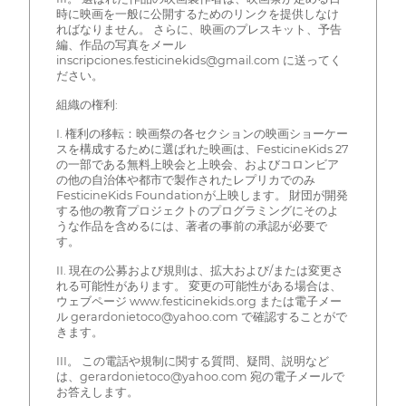
時に映画を一般に公開するためのリンクを提供しなけ
ればなりません。 さらに、映画のプレスキット、予告
編、作品の写真をメール
inscripciones.festicinekids@gmail.com に送ってく
ださい。
組織の権利:
I. 権利の移転：映画祭の各セクションの映画ショーケー
スを構成するために選ばれた映画は、FesticineKids 27
の一部である無料上映会と上映会、およびコロンビア
の他の自治体や都市で製作されたレプリカでのみ
FesticineKids Foundationが上映します。 財団が開発
する他の教育プロジェクトのプログラミングにそのよ
うな作品を含めるには、著者の事前の承認が必要で
す。
II. 現在の公募および規則は、拡大および/または変更さ
れる可能性があります。 変更の可能性がある場合は、
ウェブページ www.festicinekids.org または電子メー
ル gerardonietoco@yahoo.com で確認することがで
きます。
III。 この電話や規制に関する質問、疑問、説明など
は、gerardonietoco@yahoo.com 宛の電子メールで
お答えします。