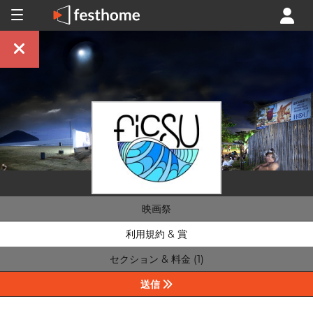
映画祭
利用規約 & 賞
セクション & 料金 (1)
送信