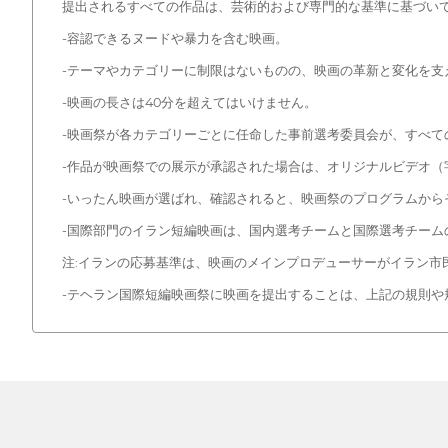
提出されるすべての作品は、芸術的および専門的な基準に基づいて
-容認できるヌードや暴力を含む映画。
-テーマやカテゴリーに制限はないものの、映画の革新と変化を
-映画の長さは40分を超えてはいけません。
-映画祭が各カテゴリーごとに任命した事前選考委員会が、すべて
-作品が映画祭での展示が承認された場合は、オリジナルビデオ
-いったん映画が選ばれ、確認されると、映画祭のプログラムから
-国際部門のイラン短編映画は、国内選考チームと国際選考チーム
注:イランの応募基準は、映画のメインプロデューサーがイラン市民また
-テヘラン国際短編映画祭に映画を提出することは、上記の規則や