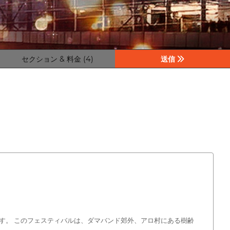
セクション & 料金 (4)
送信
す。 このフェスティバルは、ダマバンド郊外、アロ村にある樹齢