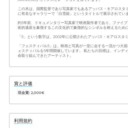
この木は、国際監督であり写真家でもあるアッバス・キアロスタ
に有名なギャラリーで「白雪姫」というタイトルで展示されてい
約5年前、ドキュメンタリー写真家で映画製作者であり、ファイ
術的遺産を象徴するこの文化的で象徴的なシンボルを称えるため
「5」という数字は、2002年に公開されたアッバス・キアロスタ
「フェスティバル5」は、映画と写真が一堂に会する一流かつ大規
ェスティバルを5年間開催しています。 私たちの目標は、インデ
命取り組んできたアーティスト。
賞と評価
現金賞: 2,000€
利用規約