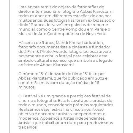
Esta árvore tem sido objeto de fotografias do
diretor internacional e fotógrafo Abbas Kiarostami
todos os anos em diferentes estações do ano por
muitos anos. Suas fotografias foram exibidas sob o
título “Branca de Neve” em galerias de renome
mundial, como o Centre Pompidou em Paris e o
Museu de Arte Contemporânea de Nova York.
Há cerca de 5 anos, Mahdi Khorashadizadeh,
fotógrafo documentarista e cineasta e fundador
do 5 Film & Photo Awards, fotografou essa árvore
novamente e criou o festival para celebrar esse
símbolo cultural e icônico, que simboliza o legado
artístico de Abbas Kiarostami.
O número “5” é derivado do filme “5” feito por
Abbas Kiarostami, que foi publicado em 2002 e
contém 5 cenas com duração média de 16
minutos.
O Festival 5 é um grande e prestigioso festival de
cinema e fotografia. Este festival apoia artistas de
todo o mundo, concedendo prêmios requintados.
Realizamos esse festival há cinco anos. Nosso
objetivo é encontrar artistas independentes e
modernos. Apoiamos artistas independentes.
Artistas que trabalharam duro para produzir seus
trabalhos.