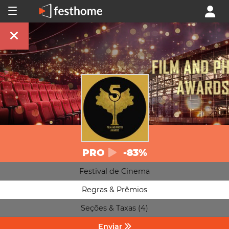
PRO
-83%
Festival de Cinema
Regras & Prêmios
Seções & Taxas (4)
Enviar