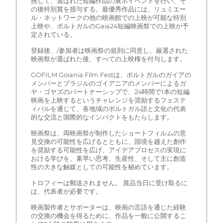
携して、選ばれた短編作品の展示イベントを行い、そ
の後特別賞を授与する。最優秀作品には、リュミエー
ル・ネットワークの他の映画館での上映が可能な特別
上映や、ポルトガルのGaia24短編映画祭での上映が予
定されている。
登録後、/参加者は映画祭の規則に同意し、厳選された
映画祭が選ばれた後、すべての上映権を付与します。
GOFILM Goiania Film Festは、ポルトガルのガイアの
メンバーとブラジルのゴイアニアのメンバーによるガ
ヤ・ゴヤズのパートナーシップで、24時間で1本の短編
映画を上映するというチャレンジを奨励するフェステ
ィバルを通じて、各地域のポルトガル語と文化の代表
的な交流と国際的なインパクトをもたらします。
映画祭は、両映画祭が制作したショートフィルムの意
見交換の可能性を広げるとともに、国境を越えた創作
を奨励する可能性を広げ、アイデアプロセスの実現に
おける学びを、素早い思考、生産性、そして主に創造
性の大きな触媒としての可能性を秘めています。
トロフィーは郵送されません。 賞品当日に受け取るに
は、代表者が必要です。
映画製作者とサポーターは、映画の言語を通じた経験
の交換の機会を得るために、作品を一般に公開するこ