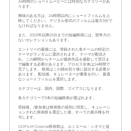
24時間のショートムービーには特別なカテゴリーがあ
ります。
興味のある方は、24時間以内にショートフィルムを上
映してください。 デジタル形式のフィルムは最大3分で
なければなりません。
また、2023年以降25分までの短編映画には、競争力の
ないセレクションもあります。
エントリーの最後には、登録された各チームの特定の
テーマがランダムに選択されます。 テーマが配信さ
れ、この瞬間からチームが最終作品を撮影して翌日ま
で編集する必要があります。プロセス全体は24時間で
完了します。 映画はこの締め切り後に提出する必要が
あります。 配信後、キュレーターが審査を行い、最適
なショートフィルムを選択します。
カテゴリーは、国内、国際、ゴイアスになります。
各カテゴリーで5本の短編映画が選ばれます。
登録後、/参加者は映画祭の規則に同意し、キュレーシ
ョンされた映画祭を選定した後、すべての展示権を付
与します。
GOFILM Goiania映画祭は、ルミエール・シネマと提