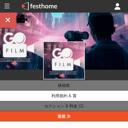
映画祭
利用規約 & 賞
セクション & 料金 (2)
送信