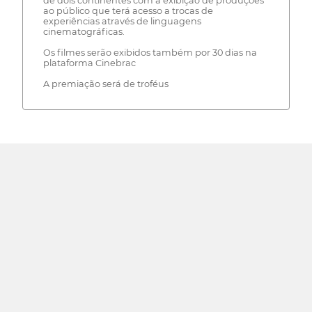
de dois continentes com a exibição de produções
ao público que terá acesso a trocas de
experiências através de linguagens
cinematográficas.
Os filmes serão exibidos também por 30 dias na
plataforma Cinebrac
A premiação será de troféus