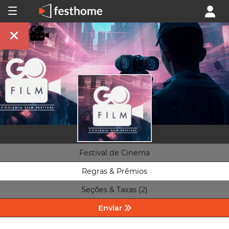
Festival de Cinema
Regras & Prêmios
Seções & Taxas (2)
Enviar