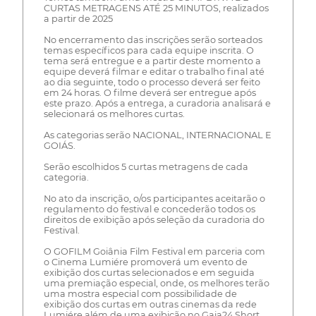
CURTAS METRAGENS ATÉ 25 MINUTOS, realizados
a partir de 2025
No encerramento das inscrições serão sorteados
temas específicos para cada equipe inscrita. O
tema será entregue e a partir deste momento a
equipe deverá filmar e editar o trabalho final até
ao dia seguinte, todo o processo deverá ser feito
em 24 horas. O filme deverá ser entregue após
este prazo. Após a entrega, a curadoria analisará e
selecionará os melhores curtas.
As categorias serão NACIONAL, INTERNACIONAL E
GOIÁS.
Serão escolhidos 5 curtas metragens de cada
categoria.
No ato da inscrição, o/os participantes aceitarão o
regulamento do festival e concederão todos os
direitos de exibição após seleção da curadoria do
Festival.
O GOFILM Goiânia Film Festival em parceria com
o Cinema Lumiére promoverá um evento de
exibição dos curtas selecionados e em seguida
uma premiação especial, onde, os melhores terão
uma mostra especial com possibilidade de
exibição dos curtas em outras cinemas da rede
Lumiére além de uma exibição no Gaia24 Short