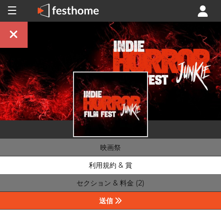
映画祭
利用規約 & 賞
セクション & 料金 (2)
送信