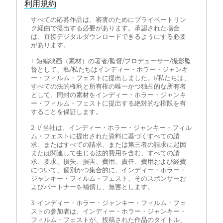
利用規約
すべての応募作品は、審査のためにプライベートリン
ク経由で提出する必要があります。承認された場合
は、直接デジタルダウンロードできるようにする必要
があります。
1. 短編映画（素材）の著者/監督/プロデューサー/撮影監
督として、私/私たちはインディー・ホラー・ジャンキ
ー・フィルム・フェストに提出しました。I/私たちは、
すべての法的権利と所有権の唯一かつ独占的な所有者
として、同封の素材をインディー・ホラー・ジャンキ
ー・フィルム・フェストに提出する絶対的な権限を有
することを保証します。
2. I/ 当社は、インディー・ホラー・ジャンキー・フィル
ム・フェストに提出された資料に基づくすべての請
求、またはすべての請求、または第三者の請求に起因
または関連して生じる法的費用を含む、すべての請
求、要求、損失、損害、費用、責任、費用および経費
について、個別かつ集合的に、インディー・ホラー・
ジャンキー・フィルム・フェスト、そのスポンサーお
よびパートナーを補償し、無害とします。
3. インディー・ホラー・ジャンキー・フィルム・フェ
ストの参加者は、インディー・ホラー・ジャンキー・
フィルム・フェストが、投稿された作品のタイトル、