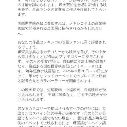
の才能が認められます。 映画芸術を敏感に評価する映
画祭で、最高ランクの審査員に作品を評価してもらい
ます。
国際世界映画祭に参加すれば、メキシコ全土の商業映
画館で開催される全国展に招待されるかもしれませ
ん。
あなたの作品はメキシコの映画ファンに高く評価され
るでしょう。
審査員は異なるカテゴリーから映画を選び、その中か
ら毎月少なくとも1作品が各カテゴリーに授与されま
す。 その月の受賞作品は、自動的に年次上映の対象と
なり、権威ある国際世界映画祭にノミネートされま
す。 毎年恒例の映画祭は、2025年11月28日～30日にか
けて、華やかなレッドカーペットでのプレミア上映会
と記者会見とガラパーティーが開催されます。
この映画祭では、短編映画、中編映画、長編映画が受
け入れられます。 主題に関係なく、世界中の映画が受
け入れられます。
異なるカテゴリーで提出されるすべての作品には、英
語またはスペイン語の字幕が必要です（元の言語が英
語でもスペイン語でもない場合）。 受賞作品が毎年恒
例のイベントで上映されるには、母国語がスペイン語