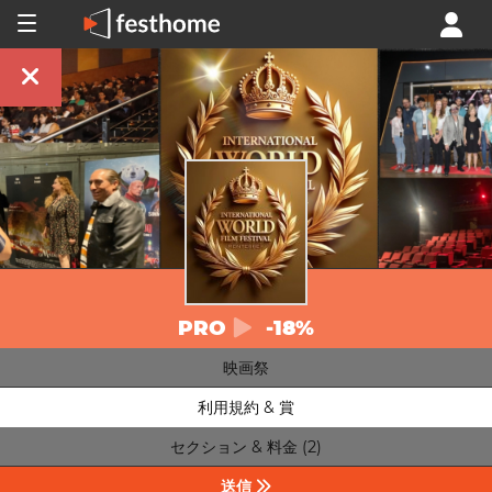
PRO
-18%
映画祭
利用規約 & 賞
セクション & 料金 (2)
送信