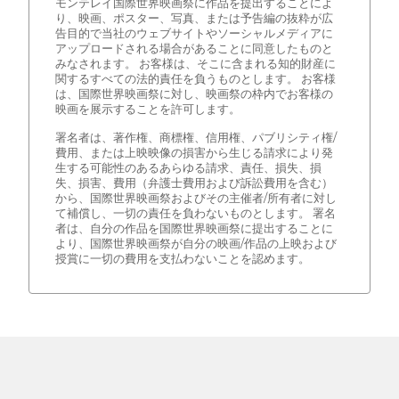
モンテレイ国際世界映画祭に作品を提出することによ
り、映画、ポスター、写真、または予告編の抜粋が広
告目的で当社のウェブサイトやソーシャルメディアに
アップロードされる場合があることに同意したものと
みなされます。 お客様は、そこに含まれる知的財産に
関するすべての法的責任を負うものとします。 お客様
は、国際世界映画祭に対し、映画祭の枠内でお客様の
映画を展示することを許可します。
署名者は、著作権、商標権、信用権、パブリシティ権/
費用、または上映映像の損害から生じる請求により発
生する可能性のあるあらゆる請求、責任、損失、損
失、損害、費用（弁護士費用および訴訟費用を含む）
から、国際世界映画祭およびその主催者/所有者に対し
て補償し、一切の責任を負わないものとします。 署名
者は、自分の作品を国際世界映画祭に提出することに
より、国際世界映画祭が自分の映画/作品の上映および
授賞に一切の費用を支払わないことを認めます。