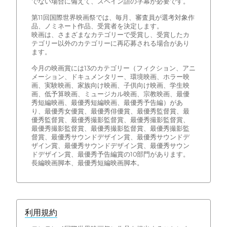
でない場合に備えて、スペイン語の字幕が必要です。
第11回国際世界映画祭では、毎月、審査員が選考対象作
品、ノミネート作品、受賞者を決定します。
映画は、さまざまなカテゴリーで受賞し、受賞したカ
テゴリー以外のカテゴリーに再応募される場合があり
ます。
今月の映画賞には13のカテゴリー（フィクション、アニ
メーション、ドキュメンタリー、環境映画、ホラー映
画、実験映画、家族向け映画、子供向け映画、学生映
画、低予算映画、ミュージカル映画、宗教映画、最優
秀短編映画、最優秀短編映画、最優秀予告編）があ
り、最優秀女優賞、最優秀俳優賞、最優秀監督賞、最
優秀監督賞、最優秀撮影監督賞、最優秀撮影監督賞、
最優秀撮影監督賞、最優秀撮影監督賞、最優秀撮影監
督賞、最優秀サウンドデザイン賞、最優秀サウンドデ
ザイン賞、最優秀サウンドデザイン賞、最優秀サウン
ドデザイン賞、最優秀予告編賞の10部門があります。
長編映画脚本、最優秀短編映画脚本。
利用規約