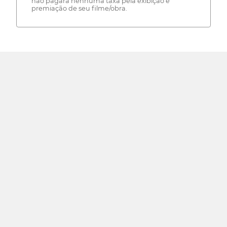
não pagará nenhuma taxa pela exibição e
premiação de seu filme/obra.