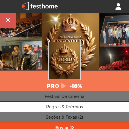
PRO
-18%
Festival de Cinema
Regras & Prêmios
Seções & Taxas (2)
Enviar