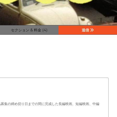
セクション & 料金 (4)
送信
ら作品募集の締め切り日までの間に完成した長編映画、短編映画、中編