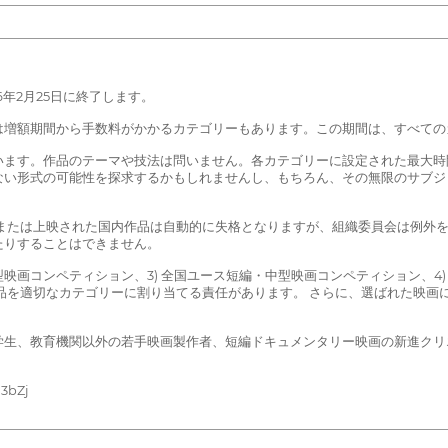
6年2月25日に終了します。
増額期間から手数料がかかるカテゴリーもあります。この期間は、すべてのカテ
います。作品のテーマや技法は問いません。各カテゴリーに設定された最大時
ない形式の可能性を探求するかもしれませんし、もちろん、その無限のサブジ
たは上映された国内作品は自動的に失格となりますが、組織委員会は例外を設け
たりすることはできません。
中型映画コンペティション、3) 全国ユース短編・中型映画コンペティション、
品を適切なカテゴリーに割り当てる責任があります。 さらに、選ばれた映画
生、教育機関以外の若手映画製作者、短編ドキュメンタリー映画の新進クリエ
3bZj