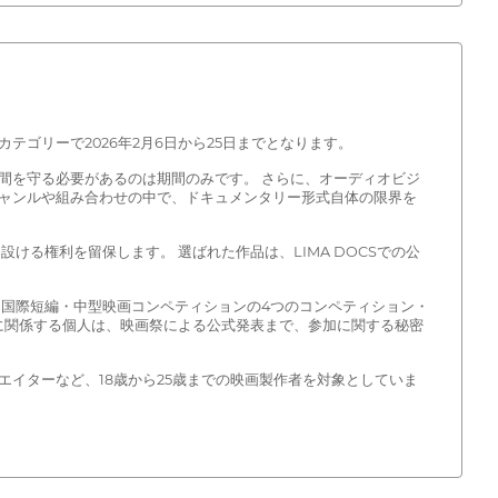
ゴリーで2026年2月6日から25日までとなります。
間を守る必要があるのは期間のみです。 さらに、オーディオビジ
ャンルや組み合わせの中で、ドキュメンタリー形式自体の限界を
る権利を留保します。 選ばれた作品は、LIMA DOCSでの公
4) 国際短編・中型映画コンペティションの4つのコンペティション・
に関係する個人は、映画祭による公式発表まで、参加に関する秘密
イターなど、18歳から25歳までの映画製作者を対象としていま