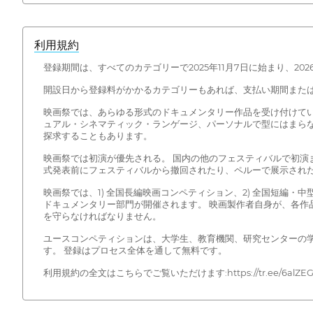
利用規約
登録期間は、すべてのカテゴリーで2025年11月7日に始まり、202
開設日から登録料がかかるカテゴリーもあれば、支払い期間または
映画祭では、あらゆる形式のドキュメンタリー作品を受け付けて
ュアル・シネマティック・ランゲージ、パーソナルで型にはまら
探求することもあります。
映画祭では初演が優先される。 国内の他のフェスティバルで初演ま
式発表前にフェスティバルから撤回されたり、ペルーで展示され
映画祭では、1) 全国長編映画コンペティション、2) 全国短編・
ドキュメンタリー部門が開催されます。 映画製作者自身が、各作
を守らなければなりません。
ユースコンペティションは、大学生、教育機関、研究センターの学
す。 登録はプロセス全体を通して無料です。
利用規約の全文はこちらでご覧いただけます:https://tr.ee/6alZEG