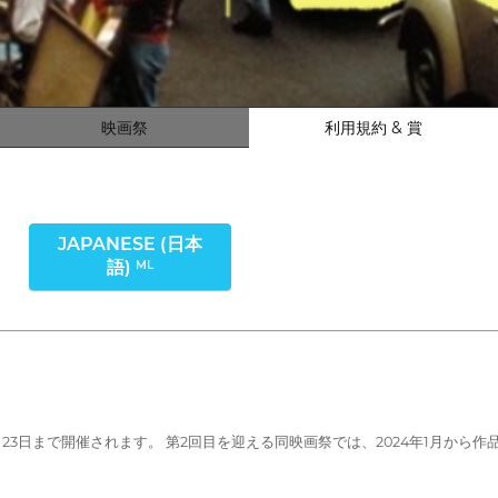
映画祭
利用規約 & 賞
JAPANESE (日本
語)
ML
ら23日まで開催されます。 第2回目を迎える同映画祭では、2024年1月か