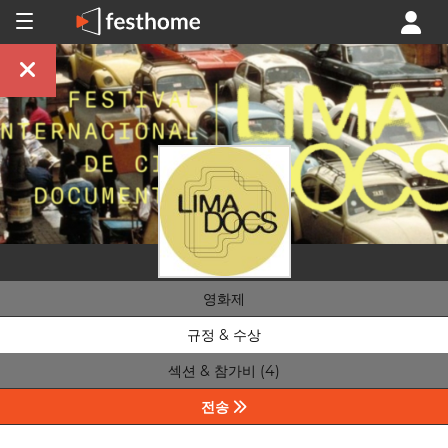
영화제
규정 & 수상
섹션 & 참가비 (4)
전송