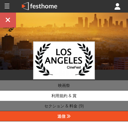
映画祭
利用規約 & 賞
セクション & 料金 (9)
送信