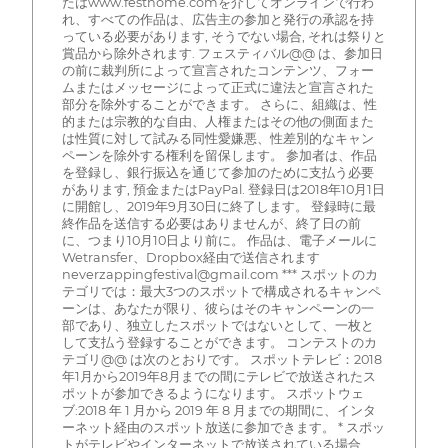
たはwww.festhome.comを介してオンラインで行わ
れ、すべての作品は、広告主の参加と発行の承認を持
っている必要があります, そうでない場合, それは祭りと
賞品から除外されます. フェスティバル@@ は、参加日
の前に裁判所によって宣言されたコンテンツ、フォー
ムまたはメッセージによって正式に違法と宣言された
部分を除外することができます。 さらに、組織は、性
的または宗教的な自由、人権またはその他の側面また
は性質に対して試みる同性愛嫌悪、性差別的なキャン
ペーンを除外する権利を留保します。 参加者は、作品
を登録し、銀行振込を通じて参加のために支払う必要
があります, 預金またはPayPal. 登録日は2018年10月1日
に開館し、2019年9月30日に終了します。 登録時に最
終作品を送信する必要はありませんが、終了日の前
に、つまり10月10日より前に。 作品は、電子メールに
Wetransfer、Dropbox経由で送信されます
neverzappingfestival@gmail.com *** スポットのカ
テゴリでは：最大3つのスポットで構成されるキャンペ
ーンは、あなたが限り、彼らはそのキャンペーンの一
部であり、独立したスポットではないとして、一枚と
して支払う登録することができます。 コンテストのカ
テゴリ@@ は次のとおりです。 スポットテレビ：2018
年1月から2019年8月までの間にテレビで放送されたス
ポットが参加できるようになります。 スポットウェ
ブ:2018 年 1 月から 2019 年 8 月までの期間に、インタ
ーネット経由のスポット放送に参加できます。 * スポッ
トがテレビやインターネットで放送されている場合