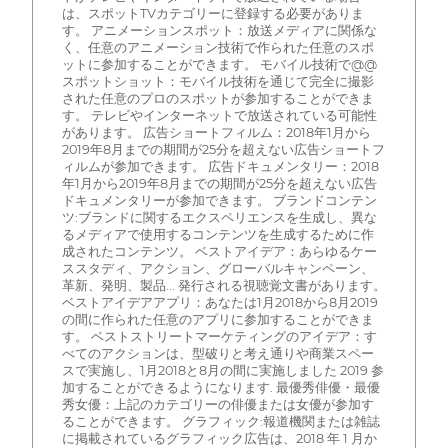
は、スポットTVカテゴリーに登録する必要がありま
す。 アニメーションスポット：放送メディアに関係な
く、任意のアニメーション技術で作られた任意のスポ
ットに参加することができます。 モバイル技術で@@
スポットショット：モバイル技術を通じて完全に撮影
された任意のプロのスポットが参加することができま
す。 テレビやインターネットで放送されている可能性
があります。 広告ショートフィルム：2018年1月から
2019年8月までの期間が25分を超えない広告ショートフ
ィルムが参加できます。 広告ドキュメンタリー：2018
年1月から2019年8月までの期間が25分を超えない広告
ドキュメンタリーが参加できます。 ブランドコンテン
ツ:ブランドに関するエクスペリエンスを生成し、異な
るメディアで使用するコンテンツを生成するために作
成されたコンテンツ。 ベストアイデア：あらゆるケー
ススタディ、アクション、グローバルキャンペーン、
革新、発明、製品... 発行される視聴覚文書があります。
ベストアイデアアプリ：あなたは1月2018から8月2019
の間に作られた任意のアプリに参加することができま
す。 ベストストリートマーケティングのアイデア：す
べてのアクションは、型破りと考え通りや商業スペー
スで実施し、1月2018と8月の間に実施しました 2019 参
加することができるようになります. 最優秀俳優・最優
秀女優：上記のカテゴリーの俳優または女優が参加す
ることができます。 グラフィック:報道機関または雑誌
に掲載されているグラフィック広告は、2018 年 1 月か