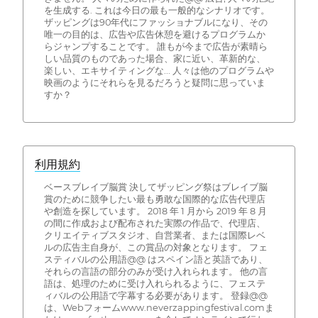
を生成する. これは今日の最も一般的なシナリオです。
ザッピングは90年代にファッショナブルになり、その
唯一の目的は、広告や広告休憩を避けるプログラムか
らジャンプすることです。 誰もが今まで広告が素晴ら
しい品質のものであった場合、家に近い、革新的な、
楽しい、エキサイティングな... 人々は他のプログラムや
映画のようにそれらを見るだろうと疑問に思っていま
すか？
利用規約
ベースブレイブ脳賞 決してザッピング祭はブレイブ脳
賞のために競争したい最も勇敢な国際的な広告代理店
や創造を探しています。 2018 年 1 月から 2019 年 8 月
の間に作成および配布された実際の作品で、代理店、
クリエイティブスタジオ、自営業者、または国際レベ
ルの広告主自身が、この賞品の対象となります。 フェ
スティバルの公用語@@ はスペイン語と英語であり、
それらの言語の部分のみが受け入れられます。 他の言
語は、処理のために受け入れられるように、フェステ
ィバルの公用語で字幕する必要があります。 登録@@
は、Webフォームwww.neverzappingfestival.comま