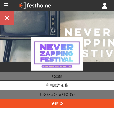
映画祭
利用規約 & 賞
セクション & 料金 (9)
送信