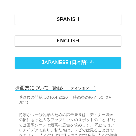
SPANISH
ENGLISH
JAPANESE (日本語)
ML
映画祭について
(開催数（エディション）: )
映画祭の開始: 30 10月 2020 映画祭の終了: 30 10月
2020
特別かつ一般公衆のための広告祭りは、ディナー映画
の後にもっと入るファブリックのスポットのこと. 私た
ちは国際シーンで最高の広告を求めます。 私たちはい
いアイデアであり、私たちはテレビでは見ることはで
きません。 人々のために作られた@@ 広告, 人々の拒絶