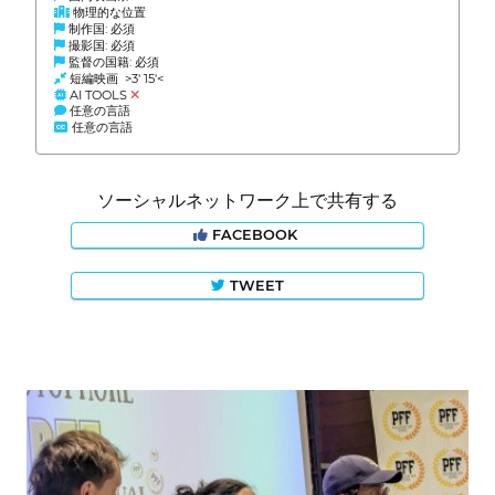
物理的な位置
制作国: 必須
撮影国: 必須
監督の国籍: 必須
短編映画 >3' 15'<
AI TOOLS
任意の言語
任意の言語
ソーシャルネットワーク上で共有する
FACEBOOK
TWEET