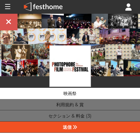
映画祭
利用規約 & 賞
セクション & 料金 (3)
送信