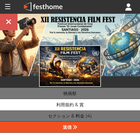
映画祭
利用規約 & 賞
セクション & 料金 (4)
送信