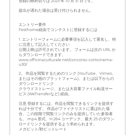
登録の締め切りは 2025 年 10 月 31 日です。
提出が遅れた場合は受け付けられません。
エントリー要件
Festhome経由でコンテストに登録するには:
1. エントリーフォームに必要事項を記入して署名し、特
に注意して記入してください
公開上映は許可されています。 フォームは次の URL か
らダウンロードできます。
www.officinaculturale.net/concorso-corticinema-
u30/
2。 作品を閲覧するためのリンク (YouTube、Vimeo、
またはその他のプラットフォーム)、または以下からの
ダウンロードリンク
クラウドストレージ、または大容量ファイル転送サー
ビス (WeTransferなど) 経由。
注意:登録するには、作品を閲覧できるリンクを提供す
れば十分です。 作品がファイナリストに選ばれた場
合、この段階で閲覧リンクのみを提供していた参加者
も、.mp4 形式、H.264 コーデック、最大 25 のダウン
ロードリンクを提供するよう求められます。
メガビット/秒ビットレート