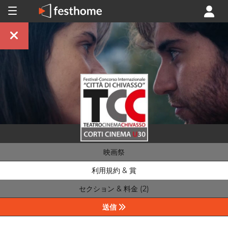
映画祭
利用規約 & 賞
セクション & 料金 (2)
送信