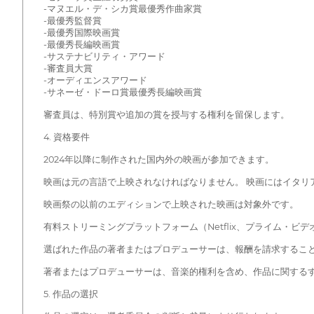
-マヌエル・デ・シカ賞最優秀作曲家賞
-最優秀監督賞
-最優秀国際映画賞
-最優秀長編映画賞
-サステナビリティ・アワード
-審査員大賞
-オーディエンスアワード
-サネーゼ・ドーロ賞最優秀長編映画賞
審査員は、特別賞や追加の賞を授与する権利を留保します。
4. 資格要件
2024年以降に制作された国内外の映画が参加できます。
映画は元の言語で上映されなければなりません。 映画にはイタ
映画祭の以前のエディションで上映された映画は対象外です。
有料ストリーミングプラットフォーム（Netflix、プライム・ビ
選ばれた作品の著者またはプロデューサーは、報酬を請求するこ
著者またはプロデューサーは、音楽的権利を含め、作品に関する
5. 作品の選択