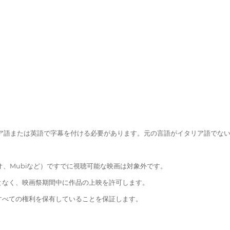
リア語または英語で字幕を付ける必要があります。元の言語がイタリア語でな
デオ、Mubiなど）ですでに視聴可能な映画は対象外です。
となく、映画祭期間中に作品の上映を許可します。
すべての権利を保有していることを保証します。