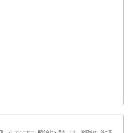
、俳優、プロデューサー、配給会社を招待します。 映画祭は、質の高