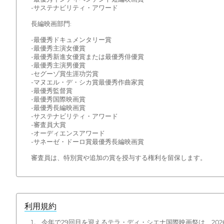
-サステナビリティ・アワード
長編映画部門:
-最優秀ドキュメンタリー賞
-最優秀主演女優賞
-最優秀新進女優賞または最優秀俳優賞
-最優秀主演男優賞
-セグーゾ賞生涯功労賞
-マヌエル・デ・シカ賞最優秀作曲家賞
-最優秀監督賞
-最優秀国際映画賞
-最優秀長編映画賞
-サステナビリティ・アワード
-審査員大賞
-オーディエンスアワード
-サネーゼ・ドーロ賞最優秀長編映画賞
審査員は、特別賞や追加の賞を授与する権利を留保します。
利用規約
1。 今年で29回目を迎えるテラ・ディ・シエナ国際映画祭は、20