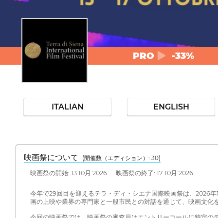
PRO
-33%
ITALIAN
ENGLISH
映画祭について
(開催数（エディション）: 30)
映画祭の開始: 13 10月 2026 映画祭の終了: 17 10月 2026
今年で29回目を迎えるテラ・ディ・シエナ国際映画祭は、2026年
画の上映や業界の専門家と一般市民との対話を通じて、映画文化
今回の映画祭では、映画祭の審査員はエントリーコールに特定のテ