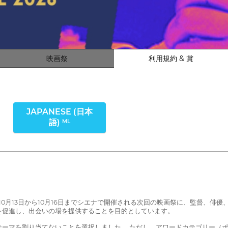
映画祭
利用規約 & 賞
JAPANESE (日本
語)
ML
10月13日から10月16日までシエナで開催される次回の映画祭に、監督、俳
を促進し、出会いの場を提供することを目的としています。
ーマを割り当てないことを選択しました。 ただし、アワードカテゴリー（ポ