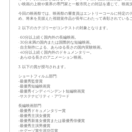
い映画の上映や業界の専門家と一般市民との対話を通じて、映画
今回の映画祭では、映画祭の審査員はエントリーコールに特定のテ
め、将来を見据えた視聴覚作品が長年にわたって表彰されている
2. 以下のカテゴリーがコンテストの対象となります。
· 60分以上続く国内外の長編映画。
· 30分未満の国内または国際的な短編映画。
· 自主制作による、あらゆる長さの国内実験映画。
· 40分以上続く国内外のドキュメンタリー。
· あらゆる長さのアニメーション映画。
3. 以下の賞が授与されます。
ショートフィルム部門:
-最優秀監督賞
-最優秀短編映画賞
-最優秀インディペンデント短編映画賞
-サステナビリティ・アワード
長編映画部門:
-最優秀ドキュメンタリー賞
-最優秀主演女優賞
-最優秀新進女優賞または最優秀俳優賞
-最優秀主演男優賞
-セグーゾ賞生涯功労賞