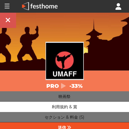
PRO
-33%
映画祭
利用規約 & 賞
セクション & 料金 (5)
送信