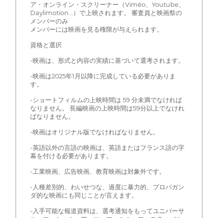
ア・オンライン・スクリーナー（Viméo、Youtube、
Daylimotion...）で上映されます。 審査員と映画祭の
メンバーのみ
メンバーには映画を見る権限が与えられます。
資格と選択
-映画は、形式と内容の実績に基づいて選考されます。
-映画は2025年1月以降に完成している必要がありま
す。
-ショートフィルムの上映時間は 59 分未満でなければ
なりません。 長編映画の上映時間は59分以上でなけれ
ばなりません。
-映画はオリジナル版でなければなりません。
-英語以外の言語の映画は、英語またはフランス語の字
幕を付ける必要があります。
-工業映画、広告映画、教育映画は対象外です。
-人種差別的、わいせつな、過度に暴力的、プロパガン
ダ的な映画にも同じことが言えます。
-入手可能な報道資料は、選考通知をもってユニバーサ