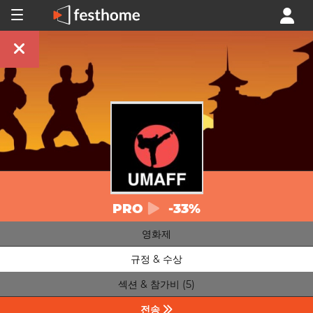
PRO
-33%
영화제
규정 & 수상
섹션 & 참가비 (5)
전송