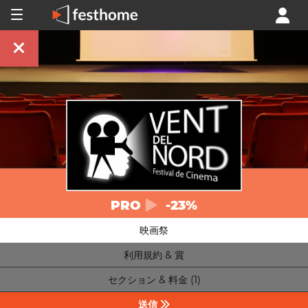
PRO
-23%
映画祭
利用規約 & 賞
セクション & 料金 (1)
送信