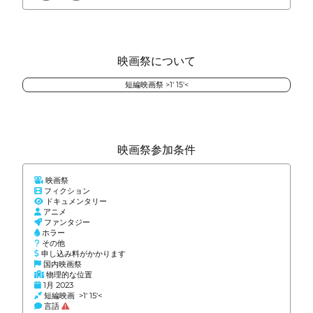
映画祭について
短編映画祭 >1' 15'<
映画祭参加条件
映画祭
フィクション
ドキュメンタリー
アニメ
ファンタジー
ホラー
その他
申し込み料がかかります
国内映画祭
物理的な位置
1月 2023
短編映画 >1' 15'<
言語