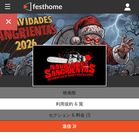
映画祭
利用規約 & 賞
セクション & 料金 (1)
送信