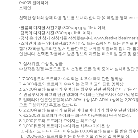
04009 알메리아
스페인
선택한 영화와 함께 다음 정보를 보내야 합니다 (이메일을 통해 inscripcio
•필름의 디지털 사진 2장 (300ppp jpg, 1Mb 이하)
•감독의 디지털 사진 (300ppp, 1Mb 이하)
•공식 온라인 참가 신청서를 작성했습니다. www.festivaldealmeri
•스페인어 또는 영어로된.srt 자막 파일 또는 스페인어 또는 영어로 
참가 자격을 얻으려면 앞서 언급한 모든 서류를 제출해야 합니다. 참
인합니다. 선택된 작품에서 받은 정보와 자료는 페스티벌 광고 및 홍
7. 심사위원, 수상 및 상금
수상작은 경쟁 부문으로 공식 선정된 모든 영화 중에서 심사위원단 (영
1. 7,000유로와 트로페가 수여되는 최우수 국제 단편 영화상.
2. 4,000유로와 트로페가 수여되는 전국 최고의 단편 영화상.
3. 2,700유로와 트로페가 수여되는 최우수 단편 관중상 (* 이 상
4. 안달루시아 최고의 단편 영화에 수여되는 안달루시아 작가 및 영화 작가
5. 알메리아 언론언론협회 (AP-APAL) 상 (AP-APAL) 상에는
으로 구성되지만 투표는 없습니다.
6. 2.200유로와 트로페가 포함된 이베로아메리카 최우수 단편 영화상
7. €2.200와 트로피가 수여되는 최우수 다큐멘터리 단편 영화상.
8. 1,000유로와 트로페가 주어지는 최우수상.
9. 1,000유로와 트로페가 수여되는 최우수 가이온 상.
10. 세실리오 파니아구아 어워드는 1,000유로와 트로페를 받은 최
11. 1,000유로와 트로페를 받은 최우수 예술 감독상 길 파론도 상.