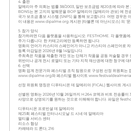
4. 출판
알메리아 주 의회는 법률 38/2003, 일반 보조금법 제20조에 따라 
BDNS는 본 고지의 발췌문을 BOP 알메리아 (알메리아 관보) 에 
국가 보조금 홍보 시스템 (SNPS) 을 통해 보고합니다. 어떤 경우든 
이 내용은 www.dipalme.org 게시판 (타블론 데 아난시오스) 의 '
5. 참가 양식
참가하려면 다음 플랫폼을 사용하십시오: FESTHOME. 각 플랫폼
주가 다릅니다. 한 카테고리에만 등록하면 됩니다.
영화의 언어가 카스티야 스페인어가 아니고 카스티야 스페인어로 자막
등록 마감일은 2026년 8월 14일입니다.
주최측은 작품을 제출한 개인 또는 단체가 작품을 공동 저술할 경우 
위반이나 공개 전시 로열티 또는 기타 지적 재산권에 대한 청구에 대
6. 선택
영화 업계 전문가와 페스티벌 조직 팀원으로 구성된 선정 위원회는 접
www.dipalme.org와 페스티벌 웹사이트 www.festivaldealme
선정 위원회 명칭은 디푸타시온 데 알메리아 (FICAL) 웹사이트 게
선별된 영화는 2026년 10월 26일까지 H.264 코덱과 비트 전송률
사양으로 상영되기를 원하는 것으로 이해해야 합니다. 파일은 festh
디푸타시온 프로빈셜 데 알메리아
제25회 페스티벌 인터나시오날 드 시네 데 알메리아
멀티플 서비스 센터
리소스 협상
카레테라 드 론다, 216