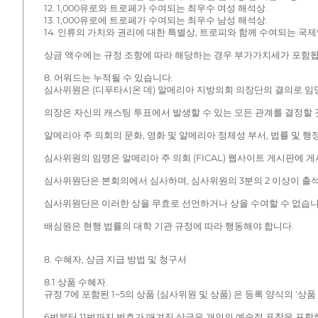
12. 1,000유로와 트로페가 수여되는 최우수 여성 해석상.
13. 1,000유로에 트로페가 수여되는 최우수 남성 해석상.
14. 인류의 가치와 권리에 대한 특별상, 트로피와 함께 수여되는 국
상금 액수에는 규정 조항에 따라 해당하는 경우 부가가치세가 포함됩
8. 어워드는 누적될 수 있습니다.
심사위원은 (디푸타시온 데) 알메리아 지방의회 의장단의 결의로 임
의장은 자신의 캐스팅 투표에서 발생할 수 있는 모든 관계를 결정할 
알메리아 주 의회의 문화, 영화 및 알메리아 정체성 부서, 법률 및 
심사위원의 임명은 알메리아 주 의회 (FICAL) 웹사이트 게시판에 
심사위원단은 본회의에서 심사하며, 심사위원의 3분의 2 이상이 출석
심사위원단은 이러한 상을 무효로 선언하거나 상을 수여할 수 없습니
배심원은 현행 법률의 대학 기관 규정에 따라 행동해야 합니다.
8. 수혜자, 상금 지급 방법 및 청구서
8.1 상품 수혜자.
규정 7에 포함된 1~5의 상품 (심사위원 및 상품) 은 등록 양식의 '
6번부터 11번까지 번호가 매겨진 상금은 개인의 예술적 표창을 포