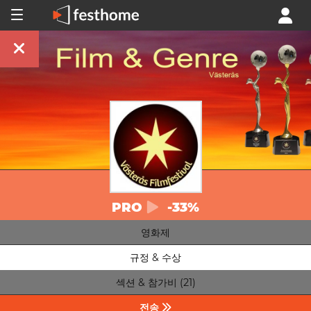
PRO
-33%
영화제
규정 & 수상
섹션 & 참가비 (21)
전송