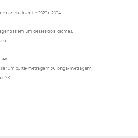
ido concluído entre 2022 e 2024.
s legendas em um desses dois idiomas.
eco.
, 4K.
e ser um curta-metragem ou longa-metragem.
os 2K.