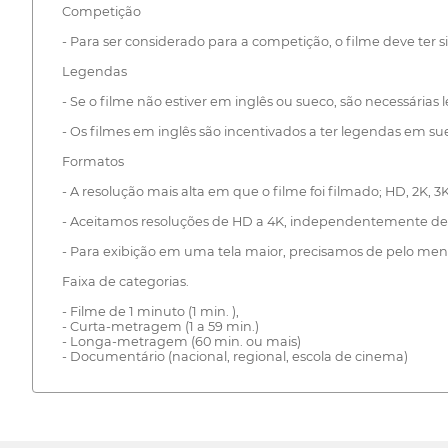
Competição
- Para ser considerado para a competição, o filme deve ter s
Legendas
- Se o filme não estiver em inglês ou sueco, são necessária
- Os filmes em inglês são incentivados a ter legendas em su
Formatos
- A resolução mais alta em que o filme foi filmado; HD, 2K, 3K
- Aceitamos resoluções de HD a 4K, independentemente d
- Para exibição em uma tela maior, precisamos de pelo men
Faixa de categorias.
- Filme de 1 minuto (1 min. ),
- Curta-metragem (1 a 59 min.)
- Longa-metragem (60 min. ou mais)
- Documentário (nacional, regional, escola de cinema)