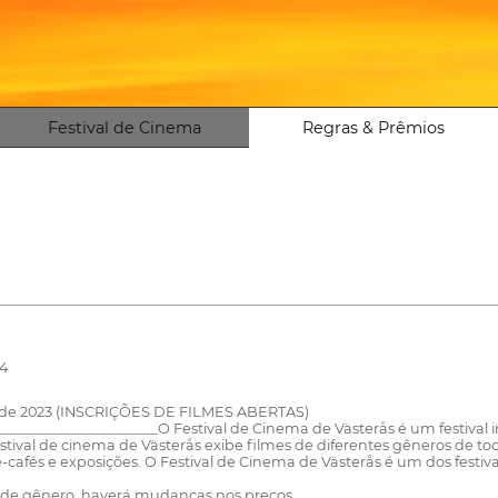
Festival de Cinema
Regras & Prêmios
24
bro de 2023 (INSCRIÇÕES DE FILMES ABERTAS)
___________________________O Festival de Cinema de Västerås é um festiv
O festival de cinema de Västerås exibe filmes de diferentes gêneros de
cafés e exposições. O Festival de Cinema de Västerås é um dos festiva
ma de gênero, haverá mudanças nos preços.