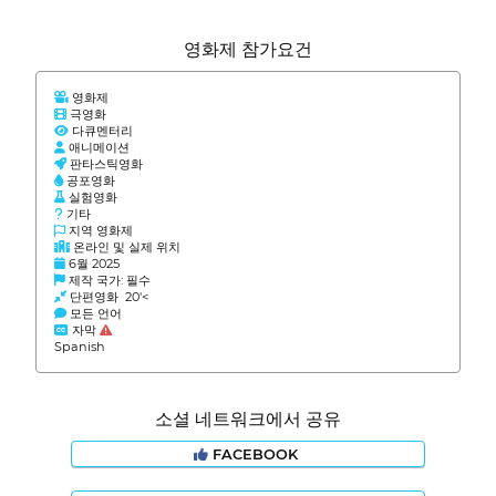
영화제 참가요건
영화제
극영화
다큐멘터리
애니메이션
판타스틱영화
공포영화
실험영화
기타
지역 영화제
온라인 및 실제 위치
6월 2025
제작 국가: 필수
단편영화 20'<
모든 언어
자막
Spanish
소셜 네트워크에서 공유
FACEBOOK