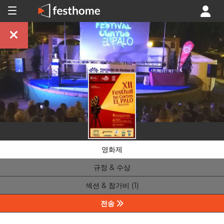
영화제
규정 & 수상
섹션 & 참가비 (1)
전송