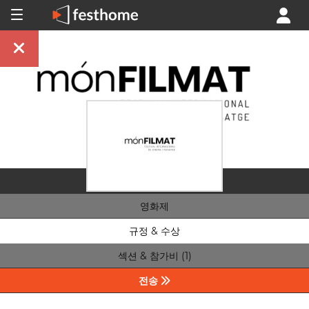
영화제
규정 & 수상
섹션 & 참가비 (1)
전송