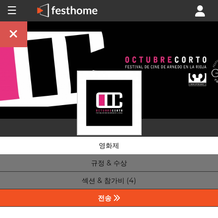
영화제
규정 & 수상
섹션 & 참가비 (4)
전송