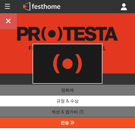
영화제
규정 & 수상
섹션 & 참가비 (1)
전송